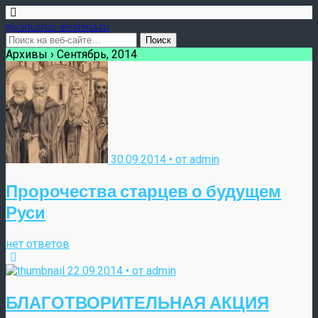
givadushoi-aleshina.ru
Архивы › Сентябрь, 2014
30.09.2014 • от admin
Пророчества старцев о будущем
Руси
нет ответов
22.09.2014 • от admin
БЛАГОТВОРИТЕЛЬНАЯ АКЦИЯ