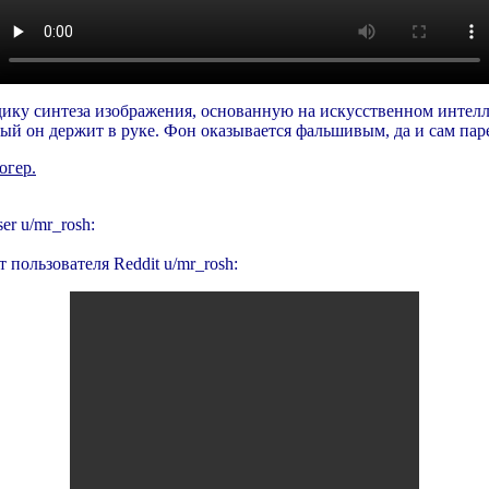
дику синтеза изображения, основанную на искусственном интелл
рый он держит в руке. Фон оказывается фальшивым, да и сам паре
огер.
ser u/mr_rosh:
пользователя Reddit u/mr_rosh: