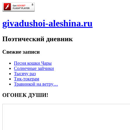
givadushoi-aleshina.ru
Поэтический дневник
Свежие записи
Песня кошки Чары
Солнечные зайчики
Тысячу раз
Тик-токерам
Травинкой на ветру…
ОГОНЕК ДУШИ!