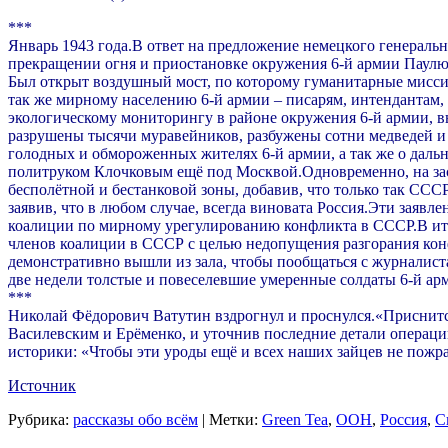
***
Январь 1943 года.В ответ на предложение немецкого генераль
прекращении огня и приостановке окружения 6-й армии Паулю
Был открыт воздушный мост, по которому гуманитарные мисси
так же мирному населению 6-й армии – писарям, интендантам,
экологическому мониторингу в районе окружения 6-й армии, 
разрушены тысячи муравейников, разбужены сотни медведей и
голодных и обмороженных жителях 6-й армии, а так же о даль
политруком Клочковым ещё под Москвой.Одновременно, на з
бесполётной и бестанковой зоны, добавив, что только так ССС
заявив, что в любом случае, всегда виновата Россия.Эти заяв
коалиции по мирному урегулированию конфликта в СССР.В ито
членов коалиции в СССР с целью недопущения разгорания кон
демонстративно вышли из зала, чтобы пообщаться с журналис
две недели толстые и повеселевшие умеренные солдаты 6-й арм
***
Николай Фёдорович Ватутин вздрогнул и проснулся.«Приснитс
Василевским и Ерёменко, и уточнив последние детали операции
историки: «Чтобы эти уроды ещё и всех наших зайцев не пожрал
Источник
Рубрика:
рассказы обо всём
|
Метки:
Green Tea
,
ООН
,
Россия
,
С