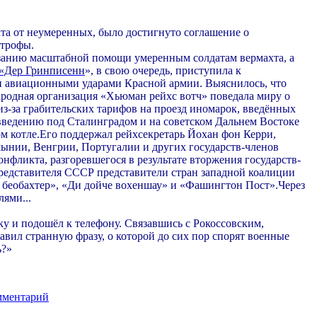
та от неумеренных, было достигнуто соглашение о
строфы.
азанию масштабной помощи умеренным солдатам вермахта, а
 «Дер Гринписенн
», в свою очередь, приступила к
и авиационными ударами Красной армии. Выяснилось, что
ародная организация «Хьюман рейхс вотч» поведала миру о
з-за грабительских тарифов на проезд иномарок, введённых
введению под Сталинградом и на советском Дальнем Востоке
ом котле.Его поддержал рейхсекретарь Йохан фон Керри,
умынии, Венгрии, Португалии и других государств-членов
ликта, разгоревшегося в результате вторжения государств-
редставителя СССР представители стран западной коалиции
 беобахтер», «Ди дойче вохеншау» и «Фашингтон Пост».Через
ями...
 и подошёл к телефону. Связавшись с Рокоссовским,
авил странную фразу, о которой до сих пор спорят военные
ь?»
мментарий