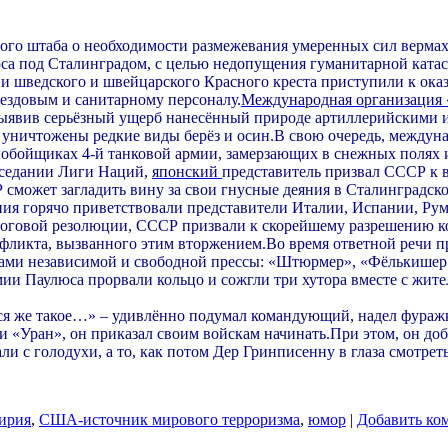
ного штаба о необходимости размежевания умеренных сил вермах
са под Сталинградом, с целью недопущения гуманитарной ката
и шведского и швейцарского Красного креста приступили к ок
 ездовым и санитарному персоналу.
Международная организация
выявив серьёзный ущерб нанесённый природе артиллерийскими 
 уничтожены редкие виды берёз и осин.В свою очередь, междун
нобойщиках 4-й танковой армии, замерзающих в снежных полях и
аседании Лиги Наций,
японский
представитель призвал СССР к 
Р сможет загладить вину за свои гнусные деяния в Сталинградск
ления горячо приветствовали представители Италии, Испании, Р
говой резолюции, СССР призвали к скорейшему разрешению конф
фликта, вызванного этим вторжением.Во время ответной речи п
тами независимой и свободной прессы: «Штюрмер», «Фёлькишер
ии Паулюса прорвали кольцо и сожгли три хутора вместе с жител
я же такое…» – удивлённо подумал командующий, надел фуражку
 «Уран», он приказал своим войскам начинать.При этом, он доб
и с голодухи, а то, как потом Дер Гринписенну в глаза смотрет
ирия
,
США-источник мирового терроризма
,
юмор
|
Добавить ко