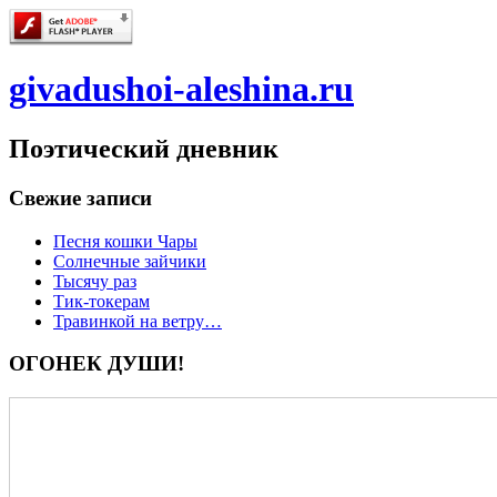
givadushoi-aleshina.ru
Поэтический дневник
Свежие записи
Песня кошки Чары
Солнечные зайчики
Тысячу раз
Тик-токерам
Травинкой на ветру…
ОГОНЕК ДУШИ!