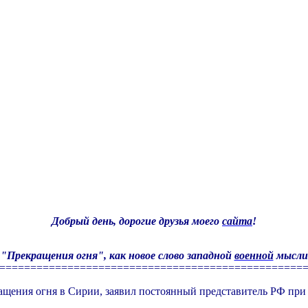
Добрый день, дорогие друзья моего
сайта
!
"Прекращения огня", как новое слово западной
военной
мысли
=================================================
ращения огня в Сирии, заявил постоянный представитель РФ пр