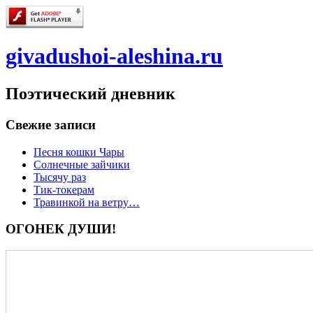
givadushoi-aleshina.ru
Поэтический дневник
Свежие записи
Песня кошки Чары
Солнечные зайчики
Тысячу раз
Тик-токерам
Травинкой на ветру…
ОГОНЕК ДУШИ!