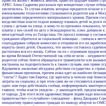
право на жизнь с момента зачатия, право на будущее нашей ст
АРКС Анна Садриева рассказала про конкретные случаи отбир
увеличилось. Те случаи изъятия, которые предаются огласке и 
ювенальными технологиями сталкиваются родители как в Москв
родителями определенного материального уровня. Причем госу
когда местные власти отдали команду изымать детей за долги 
гуляла с детьми на улице, и кому-то из прохожих показалось, 
изъяты у нее силой по акту о безнадзорности, плюс добавили
многодетный отец из Татарстана. Он просил помощи о составле
гражданин обратился за социальной помощью – сначала к местны
соцподдержки собрали комиссию и отправили его на заработки,
вернуть своих детей. Оказалось, что заочно состоялось судебн
растоптана вся его жизнь. Сейчас он их с огромным трудом во
во время Великой Отечественной так себя не вели – неудивите
родители сейчас боятся обращаться в травмпункты или вызыват
настроены на подозрительность к таким случаям, они прямо у
Вдумаемся, насколько абсурдны действия государства: в стране
финансовым причинам, причем атака идет на наиболее беззащи
"элиты"? Ладно там Европа, где зарплаты и пенсии еще божес
затраты на социалку, и при этом сами же не стесняются изымать
один: нам пора действовать сообща, информировать заинтере
главное, чтобы власти увидели – у законодателей, предлагающ
от народа. Для этого всем здравомыслящим людям надо консол
правительство» («случайное» совпадение – фонд Джорджа Соро
инициативу православных граждан по выводу абортов из ОМС 