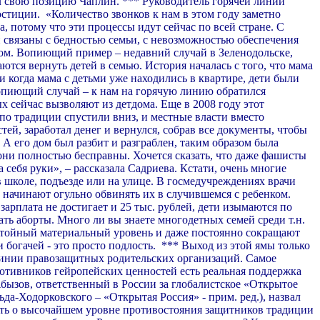
ил свою позицию Чаплин. *** Руководитель горячей линии
юстиции.
«Количество звонков к нам в этом году заметно
, потому что эти процессы идут сейчас по всей стране. С
й связаны с бедностью семьи, с невозможностью обеспечения
вом. Вопиющий пример – недавний случай в Зеленодольске,
тся вернуть детей в семью. История началась с того, что мама
и когда мама с детьми уже находились в квартире, дети были
вопиющий случай – к нам на горячую линию обратился
х сейчас вызволяют из детдома. Еще в 2008 году этот
 по традиции спустили вниз, и местные власти вместо
ей, заработал денег и вернулся, собрав все документы, чтобы
. А его дом был разбит и разграблен, таким образом была
 они полностью бесправны. Хочется сказать, что даже фашисты
себя руки», – рассказала Садриева. Кстати, очень многие
 школе, подъезде или на улице. В госмедучреждениях врачи
 начинают огульно обвинять их в случившемся с ребенком.
арплата не достигает и 25 тыс. рублей, дети изымаются по
ь аборты. Много ли вы знаете многодетных семей среди т.н.
остойный материальный уровень и даже постоянно сокращают
 богачей - это просто подлость.
*** Выход из этой ямы только
линии правозащитных родительских организаций. Самое
ротивников гейропейских ценностей есть реальная поддержка
бызов, ответственный в России за глобалистское «Открытое
а-Ходорковского – «Открытая Россия» - прим. ред.), назвал
ть о высочайшем уровне противостояния защитников традиции