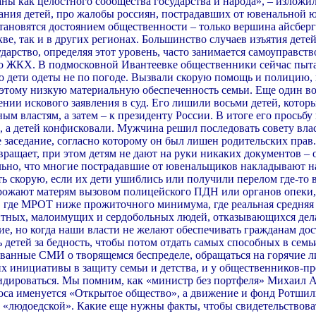
раны как целостного сообщества государства и народа», – излож
ания детей, про жалобы россиян, пострадавших от ювенальной 
становятся достоянием общественности – только вершина айсберга
е, так и в других регионах. Большинство случаев изъятия дете
дарство, определяя этот уровень, часто занимается самоуправст
по ЖКХ. В подмосковной Ивантеевке общественники сейчас пытаю
что дети одеты не по погоде. Вызвали скорую помощь и полицию, 
 к этому низкую материальную обеспеченность семьи. Еще один 
нии искового заявления в суд. Его лишили восьми детей, которы
м властям, а затем – к президенту России. В итоге его просьбу
 а детей конфисковали. Мужчина решил последовать совету власт
ое заседание, согласно которому он был лишен родительских прав
звращает, при этом детям не дают на руки никаких документов –
льно, что многие пострадавшие от ювенальщиков накладывают на 
ь скорую, если их дети ушиблись или получили перелом где-то в
грожают матерям вызовом полицейского ПДН или органов опеки,
, где МРОТ ниже прожиточного минимума, где реальная средняя з
тных, малоимущих и сердобольных людей, отказывающихся делат
кие, но когда наши власти не желают обеспечивать гражданам д
 детей за бедность, чтобы потом отдать самых способных в семьи
сованные СМИ о творящемся беспределе, обращаться на горячие 
их инициативы в защиту семьи и детства, и у общественников-п
идироваться. Мы помним, как «министр без портфеля» Михаил А
са именуется «Открытое общество», а движение и фонд Ротшильд
«людоедской». Какие еще нужны факты, чтобы свидетельствова