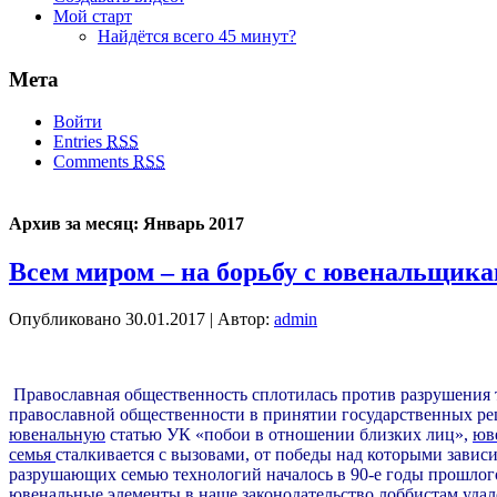
Мой старт
Найдётся всего 45 минут?
Мета
Войти
Entries
RSS
Comments
RSS
Архив за месяц:
Январь 2017
Всем миром – на борьбу с ювенальщика
Опубликовано
30.01.2017
|
Автор:
admin
Православная общественность сплотилась против разрушения
православной общественности в принятии государственных реш
ювенальную
статью УК «побои в отношении близких лиц»,
юв
семья
сталкивается с вызовами, от победы над которыми зави
разрушающих семью технологий началось в 90-е годы прошлого
ювенальные элементы в наше законодательство лоббистам удало