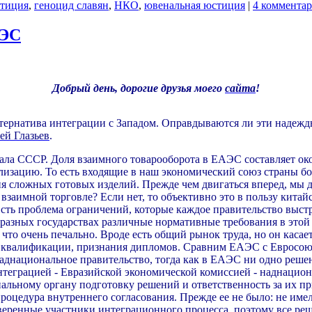
тиция
,
геноцид славян
,
НКО
,
ювенальная юстиция
|
4 коммента
АЭС
Добрый день, дорогие друзья моего
сайта
!
тернатива интеграции с Западом. Оправдываются ли эти надежд
ей Глазьев
.
ала СССР. Доля взаимного товарооборота в ЕАЭС составляет окол
зацию. То есть входящие в наш экономический союз страны бол
ия сложных готовых изделий. Прежде чем двигаться вперед, мы д
взаимной торговле? Если нет, то объективно это в пользу китай
ь проблема ограничений, которые каждое правительство выстра
 разных государствах различные нормативные требования в этой
то очень печально. Вроде есть общий рынок труда, но он касает
ия квалификации, признания дипломов. Сравним ЕАЭС с Евросоюз
наднациональное правительство, тогда как в ЕАЭС ни одно реше
еграцией - Евразийской экономической комиссией - наднационал
альному органу подготовку решений и ответственность за их пр
процедура внутреннего согласования. Прежде ее не было: не им
еренные участники интеграционного процесса, поэтому все реше