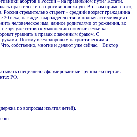
отивники абортов в России – на правильном пути? Кстати,
ялась практически на противоположную. Вот вам пример того,
. Россия стремительно стареет – средний возраст гражданина
ле 20 века, нас ждет вырожденчество и полная ассимиляция с
нить человеческое имя, данное родителями от рождения, во
 не зря уже готово к узаконению понятие семьи как
оровят уравнять в правах с законным браком. С
ми руками. Потому всем здоровым патриотическим и
 Что, собственно, многие и делают уже сейчас.+ Виктор
абатывать специально сформированные группы экспертов.
ктах РФ.
держка по вопросам изъятия детей).
.com