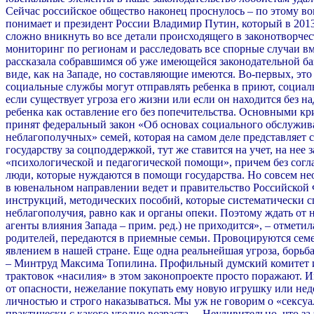
Сейчас российское общество наконец проснулось – по этому во
понимает и президент России Владимир Путин, который в 2013
сложно вникнуть во все детали происходящего в законотворчес
мониторинг по регионам и расследовать все спорные случаи в
рассказала собравшимся об уже имеющейся законодательной ба
виде, как на Западе, но составляющие имеются. Во-первых, эт
социальные службы могут отправлять ребенка в приют, социаль
если существует угроза его жизни или если он находится без н
ребенка как оставление его без попечительства. Основными кр
принят федеральный закон «Об основах социального обслужива
неблагополучных» семей, которая на самом деле представляет
государству за соцподдержкой, тут же ставится на учет, на не
«психологической и педагогической помощи», причем без согла
люди, которые нуждаются в помощи государства. Но совсем нео
в ювенальном направлении ведет и правительство Российской 
инструкций, методических пособий, которые систематически 
неблагополучия, равно как и органы опеки. Поэтому ждать от
агенты влияния Запада – прим. ред.) не приходится», – отмет
родителей, передаются в приемные семьи. Провоцируются семе
явлением в нашей стране. Еще одна реальнейшая угроза, борьба
– Минтруд Максима Топилина. Профильный думский комитет и 
трактовок «насилия» в этом законопроекте просто поражают. И
от опасности, нежелание покупать ему новую игрушку или недо
личностью и строго наказываться. Мы уж не говорим о «сексуал
практически с какого угодно возраста… Неудивительно, что за