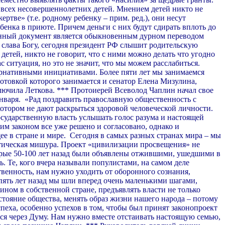
ь всех несовершеннолетних детей. Мнением детей никто не
тве» (т.е. родному ребенку – прим. ред.), они несут
бенка в приюте. Причем деньги с них будут сдирать вплоть до
данный документ является обыкновенным дурном переводом
 слава Богу, сегодня президент РФ слышит родительскую
детей, никто не говорит, что с ними можно делать что угодно
 ситуация, но это не значит, что мы можем расслабиться.
тернативными инициативами. Более пяти лет мы занимаемся
отовкой которого занимается и сенатор Елена Мизулина,
лючила Леткова. *** Протоиерей Всеволод Чаплин начал свое
нваря.
«Рад поздравить православную общественность с
котором не дают раскрыться здоровой человеческой личности.
государственную власть услышать голос разума и настоящей
им законом все уже решено и согласовано, однако и
е в стране и мире.
Сегодня в самых разных странах мира – мы
итическая мишура. Проект «цивилизации просвещения» не
торые 50-100 лет назад были объявлены отжившими, ушедшими в
 Те, кого вчера называли популистами, на самом деле
венность, нам нужно уходить от оборонного сознания,
 пять лет назад мы шли вперед очень маленькими шагами,
яином в собственной стране, предъявлять власти не только
стояние общества, менять образ жизни нашего народа – потому
пеха, особенно успехов в том, чтобы был принят законопроект
ся через Думу. Нам нужно вместе отстаивать настоящую семью,