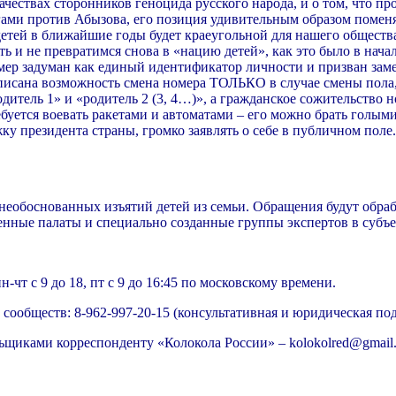
ачествах сторонников геноцида русского народа, и о том, что пр
гами против Абызова, его позиция удивительным образом помен
 детей в ближайшие годы будет краеугольной для нашего общества
ь и не превратимся снова в «нацию детей», как это было в нача
мер задуман как единый идентификатор личности и призван заме
описана возможность смена номера ТОЛЬКО в случае смены пола,
итель 1» и «родитель 2 (3, 4…)», а гражданское сожительство н
буется воевать ракетами и автоматами – его можно брать голы
у президента страны, громко заявлять о себе в публичном поле.
 необоснованных изъятий детей из семьи. Обращения будут обр
енные палаты и специально созданные группы экспертов в субъе
чт с 9 до 18, пт с 9 до 16:45 по московскому времени.
ообществ: 8-962-997-20-15 (консультативная и юридическая под
льщиками корреспонденту «Колокола России» – kolokolred@gmail