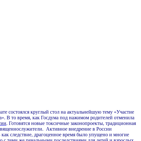
те состоялся круглый стол на актуальнейшую тему «Участие
». В то время, как Госдума под нажимом родителей отменила
сии
. Готовятся новые токсичные законопроекты, традиционная
 священнослужители.
Активное внедрение в России
 как следствие, драгоценное время было упущено и многие
о с теми же печальными последствиями для детей и взрослых.