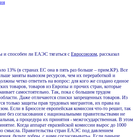
рия
ы и способен ли ЕАЭС тягаться с
Евросоюзом
, рассказал
о 13% (в странах ЕС она в пять раз больше – прим.КР). Все
ьше заняты вывозом ресурсов, чем их переработкой и
олжны четко ответить на вопрос: для кого же создано единое
ских товаров, товаров из Европы и прочих стран, которые
ивает самостоятельно. Так, пока с большим трудом
 области. Даже отличаются списки запрещенных товаров. Из
ся только защиты прав трудовых мигрантов, их права на
ом. Если в Брюсселе европейская комиссия что-то решит, так
ние без согласования с национальными правительствами не
ьная, а процедура их принятия - межгосударственная. В этом
инятие. Когда аппарат евразийской комиссии вырос до 1000
ело смысла. Правительства стран ЕАЭС под давлением
ния, будьте добры, с нами согласовывать». Если раньше