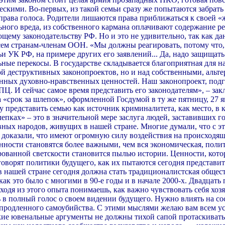
ескими. Во-первых, из такой семьи сразу же попытаются забрат
ава голоса. Родители лишаются права приближаться к своей «жер
ного вреда, из собственного кармана оплачивают содержание ре
ющему законодательству РФ. Но и это не удивительно, так как 
сем странам-членам ООН. «Мы должны реагировать, потому что,
 УК РФ, на примере других его заявлений... Да, надо защищать 
ые перекосы. В государстве складывается благоприятная для нас
кой деструктивных законопроектов, но и над собственными, аль
нных духовно-нравственных ценностей. Наш законопроект, подг
Ц. И сейчас самое время представить его законодателям», – зак
«срок за шлепок», оформленной Госдумой в ту же пятницу, 27 я
 представить семью как источник криминалитета, как место, в 
лепках» – это в значительной мере заслуга людей, заставивших 
ных народов, живущих в нашей стране. Многие думали, что с эт
доказали, что имеют огромную силу воздействия на происходяще
нности становятся более важными, чем вся экономическая, пол
ированной светскости становится пылью истории. Ценности, ко
ворят политики будущего, как их пытаются сегодня представить.
нашей стране сегодня должна стать традиционалистская общест
ак это было с многими в 90-е годы и в начале 2000-х. Двадцать
сходя из этого опыта понимаешь, как важно чувствовать себя хоз
 в полный голос о своем видении будущего. Нужно влиять на со
е продленного самоубийства. С этими мыслями желаю вам всем ус
кие ювенальные аргументы не должны тихой сапой протаскивать