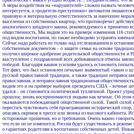
А меры воздействия на «нарушителей» сложно назвать человеч
интересуется, а «родители-преступники» автоматом лишаются пр
правовую и материальную ответственность за нанесение мораль
выселения из собственных квартир, что противоречит действу
аналогичного западного закона, рекомендуемого к принятию в
общественность. Мы видим это на примере изменения 116 статьи
под видом воспитания, но также необходимо устранять ювенальн
Сейчас надо работать не только над отслеживанием и останов
собственным документом – о защите семьи на основе традицио
получил широкое одобрение родительской общественности и РП
выступление с поздравлений всех добивавшихся отмены закона 
победой. Благодаря вашим усилиям удалось остановить попытку
Тот факт, что был остановлен печально знаменитый «закон о ш
русской православной традиции, а также традиции неправослав
православная, и неправославная традиционная общественность 
видим это и на примере выборов президента США – вечные це
удался – он становится политической тухлятиной. Проект утр
прошлое, вновь воспринимаются людьми как вечные. Об этом го
оказываются побеждающей общественной силой. Такой силой в 
перестать чувствовать себя проигравшими исторический спор, к
опасаясь окриков в прессе или звонка из высокого кабинета. И
осторожные прошения, но и требования. Очень важно говорить
что если он не изменится, Россия будет существовать в режим
о гарантиях родителям в воспитании собственных детей. Ника