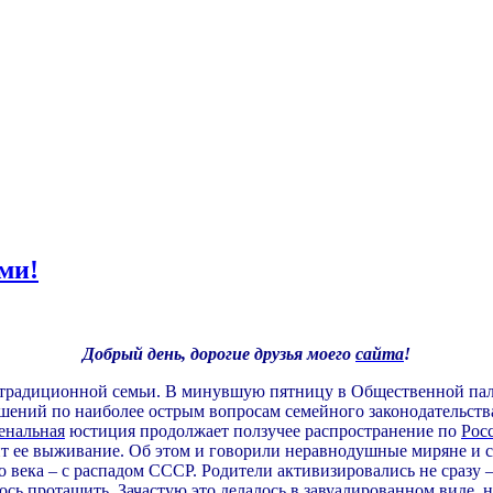
ми!
Добрый день, дорогие друзья моего
сайта
!
 традиционной семьи. В минувшую пятницу в Общественной пала
ений по наиболее острым вопросам семейного законодательства
енальная
юстиция продолжает ползучее распространение по
Рос
сит ее выживание. Об этом и говорили неравнодушные миряне и
 века – с распадом СССР. Родители активизировались не сразу –
сь протащить. Зачастую это делалось в завуалированном виде, н