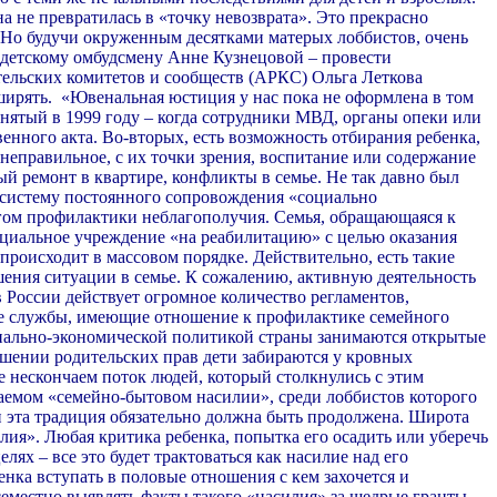
а не превратилась в «точку невозврата». Это прекрасно
. Но будучи окруженным десятками матерых лоббистов, очень
е детскому омбудсмену Анне Кузнецовой – провести
ительских комитетов и сообществ (АРКС) Ольга Леткова
ширять.
«Ювенальная юстиция у нас пока не оформлена в том
инятый в 1999 году – когда сотрудники МВД, органы опеки или
енного акта. Во-вторых, есть возможность отбирания ребенка,
 неправильное, с их точки зрения, воспитание или содержание
й ремонт в квартире, конфликты в семье. Не так давно был
 систему постоянного сопровождения «социально
огом профилактики неблагополучия. Семья, обращающаяся к
в социальное учреждение «на реабилитацию» с целью оказания
происходит в массовом порядке. Действительно, есть такие
шения ситуации в семье. К сожалению, активную деятельность
 России действует огромное количество регламентов,
все службы, имеющие отношение к профилактике семейного
оциально-экономической политикой страны занимаются открытые
лишении родительских прав дети забираются у кровных
е нескончаем поток людей, который столкнулись с этим
ываемом «семейно-бытовом насилии», среди лоббистов которого
 эта традиция обязательно должна быть продолжена. Широта
лия». Любая критика ребенка, попытка его осадить или уберечь
ях – все это будет трактоваться как насилие над его
енка вступать в половые отношения с кем захочется и
семестно выявлять факты такого «насилия» за щедрые гранты.