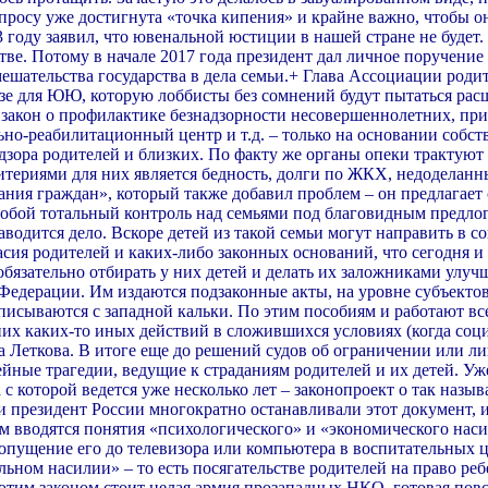
просу уже достигнута «точка кипения» и крайне важно, чтобы он
 году заявил, что ювенальной юстиции в нашей стране не будет
тве. Потому в начале 2017 года президент дал личное поручени
мешательства государства в дела семьи.+ Глава Ассоциации род
зе для ЮЮ, которую лоббисты без сомнений будут пытаться рас
о закон о профилактике безнадзорности несовершеннолетних, пр
но-реабилитационный центр и т.д. – только на основании собств
адзора родителей и близких. По факту же органы опеки трактуют
итериями для них является бедность, долги по ЖКХ, недоделанны
ния граждан», который также добавил проблем – он предлагает
 собой тотальный контроль над семьями под благовидным предл
е заводится дело. Вскоре детей из такой семьи могут направить 
сия родителей и каких-либо законных оснований, что сегодня и 
бязательно отбирать у них детей и делать их заложниками улуч
Федерации. Им издаются подзаконные акты, на уровне субъектов
списываются с западной кальки. По этим пособиям и работают 
 них каких-то иных действий в сложившихся условиях (когда с
ила Леткова. В итоге еще до решений судов об ограничении или 
йные трагедии, ведущие к страданиям родителей и их детей. Уж
 с которой ведется уже несколько лет – законопроект о так наз
президент России многократно останавливали этот документ, и
м вводятся понятия «психологического» и «экономического наси
пущение его до телевизора или компьютера в воспитательных цел
ьном насилии» – то есть посягательстве родителей на право реб
 этим законом стоит целая армия прозападных НКО, готовая пов