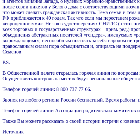
и агентов влияния Запада, о нулевых морально-нравственных к
после серии пикетов у Белого дома с соответствующими лозун
что может сделать гражданская активность. Тема семьи и тема
РФ приближается к 40 годам. Так что если мы перестанем рожат
«евроценностями». Не зря в удостоверениях СНИЛС (а этот но
всех торговых и государственных структурах – прим. ред.) пр
объединения абстрактных носителей «гендера», именуемых «род
вырождающимся, неспособным постоять за себя народом не тре
православным силам пора объединяться и, опираясь на поддержк
Семенов
P.S.
В Общественной палате открылась горячая линия по вопросам
Осуществлять контроль на местах будут региональные обществ
Телефон горячей линии: 8-800-737-77-66.
Звонок из любого региона России бесплатный. Время работы: пн-
Телефон горячей линии Ассоциации родительских комитетов и с
Также Вы можете рассказать о своей истории встречи с ювена
Источник