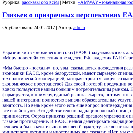
Рубрика:
рассказы обо всём
|
Метки:
«AMWAY» ювенальная юс
Глазьев о призрачных перспективах Е
Опубликовано
24.01.2017
|
Автор:
admin
Евразийский экономический союз (ЕАЭС) задумывался как аль
«Миру новостей» советник президента РФ, академик РАН
Серг
«Мы быстро «поехали», но, увы, сказываются последствия разв
экономики ЕАЭС, кроме белорусской, имеют сырьевую специали
технологической кооперацией, которая строится вокруг создан
экономическое пространство? Для своей готовой продукции во 
вовсю пользуются нашим большим потребительским рынком. Ест
формируется, к примеру, единый рынок лекарств, потому что в
нашей интеграции полностью выпали образовательные услуги, ч
занятость. Но ведь кроме этого есть еще вопрос подтвержден
все и действуют. Это действительно наднациональный орган, 
принимается. Форма принятия решений органом управления инт
главное противоречие. В ЕАЭС нельзя делегировать наднацион
человек и был значительно повышен бюджет, тут же возникла 
министерств юстиции и иностранных дел сказали: «Нет, мы сув