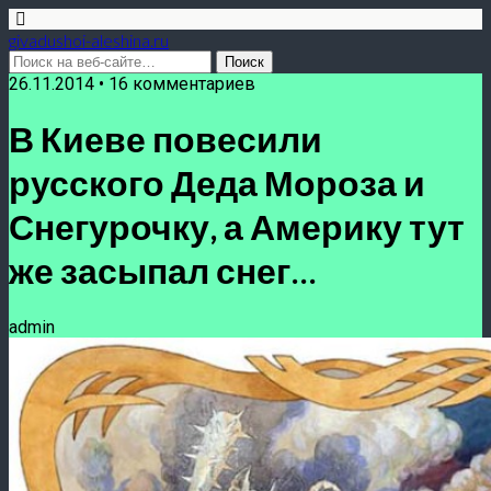
givadushoi-aleshina.ru
26.11.2014 • 16 комментариев
В Киеве повесили
русского Деда Мороза и
Снегурочку, а Америку тут
же засыпал снег…
admin