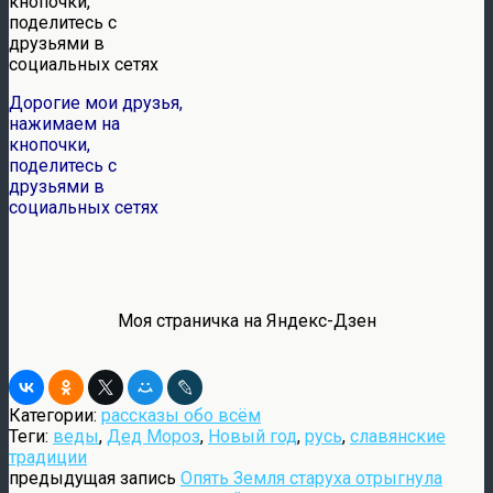
Дорогие мои друзья,
нажимаем на
кнопочки,
поделитесь с
друзьями в
социальных сетях
Моя страничка на Яндекс-Дзен
Категории:
рассказы обо всём
Теги:
веды
,
Дед Мороз
,
Новый год
,
русь
,
славянские
традиции
предыдущая запись
Опять Земля старуха отрыгнула