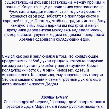
существующий дух, здравствующий, между прочим, и
поныне. Когда-то, еще до появления христианства на
Руси, наши предки верили в то, что духи умерших
охраняют свой род, заботятся о приплоде скота и
хорошей погоде. Поэтому, чтобы наградить их за заботу,
каждую зиму люди дарили им подарки. В канун
праздника деревенская молодежь надевала маски,
выворачивала тулупы и ходила по домам, колядовала.
Хозяева одаривали колядующих едой.
Смысл как раз и заключался в том, что колядующие
представляли собой духов предков, которые получали
награду за неустанную заботу над живущими. Среди
колядующих часто был один “человек”, одетый
страшнее всех. Как правило, ему запрещалось говорить.
Это был самый старый и самый грозный дух, его еще
часто называли просто Дедом.
Хозяин зимы?
Согласно другой версии, “прапрадедом” современного
русского Деда Мороза был герой русских народных