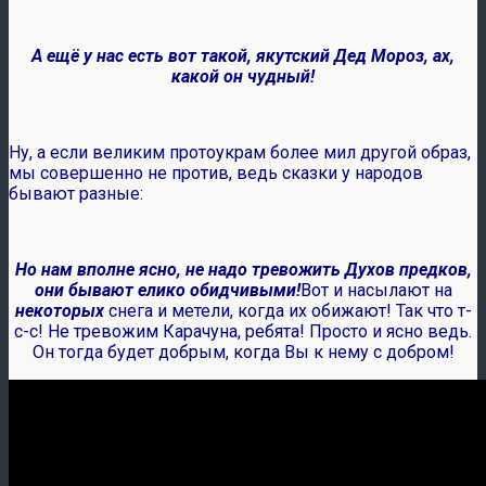
А ещё у нас есть вот такой, якутский Дед Мороз, ах,
какой он чудный!
Ну, а если великим протоукрам более мил другой образ,
мы совершенно не против, ведь сказки у народов
бывают разные:
Но нам вполне ясно, не надо тревожить Духов предков,
они бывают елико обидчивыми!
Вот и насылают на
некоторых
снега и метели, когда их обижают! Так что т-
с-с! Не тревожим Карачуна, ребята! Просто и ясно ведь.
Он тогда будет добрым, когда Вы к нему с добром!