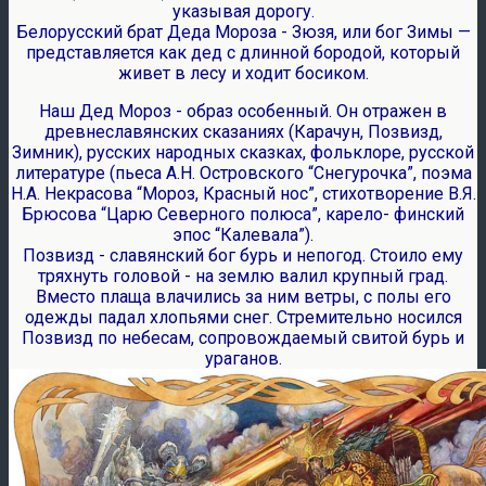
указывая дорогу.
Белорусский брат Деда Мороза - Зюзя, или бог Зимы —
представляется как дед с длинной бородой, который
живет в лесу и ходит босиком.
Наш Дед Мороз - образ особенный. Он отражен в
древнеславянских сказаниях (Карачун, Позвизд,
Зимник), русских народных сказках, фольклоре, русской
литературе (пьеса А.Н. Островского “Снегурочка”, поэма
Н.А. Некрасова “Мороз, Красный нос”, стихотворение В.Я.
Брюсова “Царю Северного полюса”, карело- финский
эпос “Калевала”).
Позвизд - славянский бог бурь и непогод. Стоило ему
тряхнуть головой - на землю валил крупный град.
Вместо плаща влачились за ним ветры, с полы его
одежды падал хлопьями снег. Стремительно носился
Позвизд по небесам, сопровождаемый свитой бурь и
ураганов.