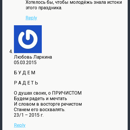
Хотелось бы, чтобы молодёжь знала истоки
этого праздника.
Reply
Любовь Ларкина
05.03.2015
Б У Д Е М
Р А Д Е Т Ь
О душах своих, о ПРИЧИСТОМ
Будем радеть и мечтать
И словом в восторге речистом
Станем его восхвалять.
23/1 – 2015 г.
Reply