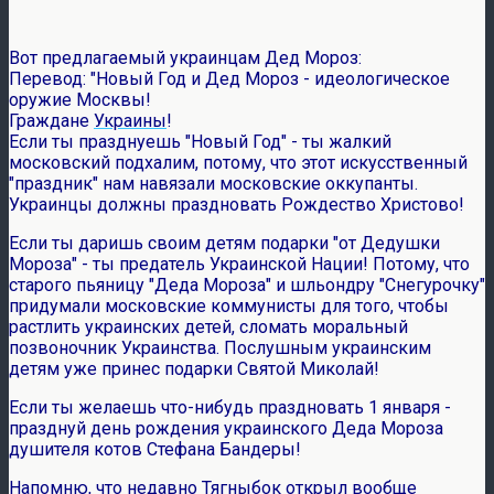
Вот предлагаемый украинцам Дед Мороз:
Перевод: "Новый Год и Дед Мороз - идеологическое
оружие Москвы!
Граждане
Украины
!
Если ты празднуешь "Новый Год" - ты жалкий
московский подхалим, потому, что этот искусственный
"праздник" нам навязали московские оккупанты.
Украинцы должны праздновать Рождество Христово!
Если ты даришь своим детям подарки "от Дедушки
Мороза" - ты предатель Украинской Нации! Потому, что
старого пьяницу "Деда Мороза" и шльондру "Снегурочку"
придумали московские коммунисты для того, чтобы
растлить украинских детей, сломать моральный
позвоночник Украинства. Послушным украинским
детям уже принес подарки Святой Миколай!
Если ты желаешь что-нибудь праздновать 1 января -
празднуй день рождения украинского Деда Мороза
душителя котов Стефана Бандеры!
Напомню, что недавно Тягныбок открыл вообще