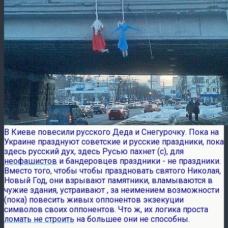
В Киеве повесили русского Деда и Снегурочку. Пока на
Украине празднуют советские и русские праздники, пока
здесь русский дух, здесь Русью пахнет (с), для
неофашистов
и бандеровцев праздники - не праздники.
Вместо того, чтобы чтобы праздновать святого Николая,
Новый Год, они взрывают памятники, вламываются в
чужие здания, устраивают , за неимением возможности
(пока) повесить живых оппонентов экзекуции
символов своих оппонентов. Что ж, их логика проста
ломать не строить
на большее они не способны.