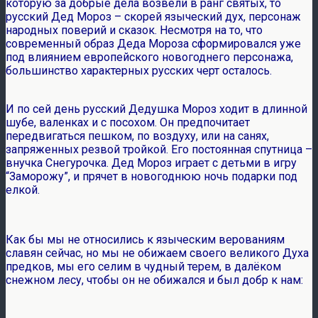
которую за добрые дела возвели в ранг святых, то
русский Дед Мороз – скорей языческий дух, персонаж
народных поверий и сказок. Несмотря на то, что
современный образ Деда Мороза сформировался уже
под влиянием европейского новогоднего персонажа,
большинство характерных русских черт осталось.
И по сей день русский Дедушка Мороз ходит в длинной
шубе, валенках и с посохом. Он предпочитает
передвигаться пешком, по воздуху, или на санях,
запряженных резвой тройкой. Его постоянная спутница –
внучка Снегурочка. Дед Мороз играет с детьми в игру
“Заморожу”, и прячет в новогоднюю ночь подарки под
елкой.
Как бы мы не относились к языческим верованиям
славян сейчас, но мы не обижаем своего великого Духа
предков, мы его селим в чудный терем, в далёком
снежном лесу, чтобы он не обижался и был добр к нам: