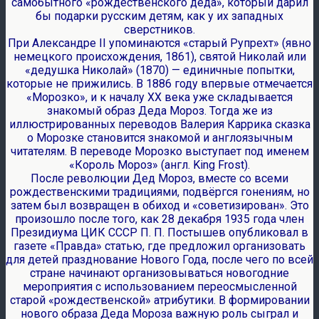
самобытного «рождественского деда», который дарил
бы подарки русским детям, как у их западных
сверстников.
При Александре II упоминаются «старый Рупрехт» (явно
немецкого происхождения, 1861), святой Николай или
«дедушка Николай» (1870) — единичные попытки,
которые не прижились. В 1886 году впервые отмечается
«Морозко», и к началу ХХ века уже складывается
знакомый образ Деда Мороз. Тогда же из
иллюстрированных переводов Валерия Каррика сказка
о Морозке становится знакомой и англоязычным
читателям. В переводе Морозко выступает под именем
«Король Мороз» (англ. King Frost).
После революции Дед Мороз, вместе со всеми
рождественскими традициями, подвёргся гонениям, но
затем был возвращен в обиход и «советизирован». Это
произошло после того, как 28 декабря 1935 года член
Президиума ЦИК СССР П. П. Постышев опубликовал в
газете «Правда» статью, где предложил организовать
для детей празднование Нового Года, после чего по всей
стране начинают организовываться новогодние
мероприятия с использованием переосмысленной
старой «рождественской» атрибутики. В формировании
нового образа Деда Мороза важную роль сыграл и