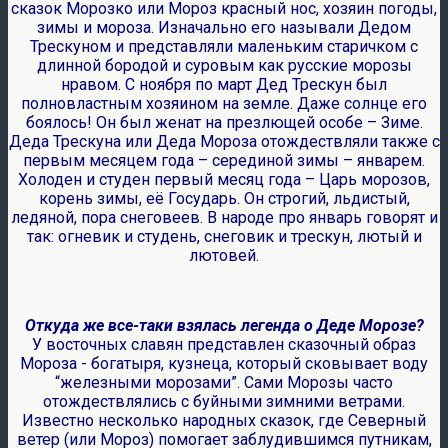
сказок Морозко или Мороз красный нос, хозяин погоды,
зимы и мороза. Изначально его называли Дедом
Трескуном и представляли маленьким старичком с
длинной бородой и суровым как русские морозы
нравом. С ноября по март Дед Трескун был
полновластным хозяином на земле. Даже солнце его
боялось! Он был женат на презлющей особе – Зиме.
Деда Трескуна или Деда Мороза отождествляли также с
первым месяцем года – серединой зимы – январем.
Холоден и студен первый месяц года – Царь морозов,
корень зимы, её Государь. Он строгий, льдистый,
ледяной, пора снеговеев. В народе про январь говорят и
так: огневик и студень, снеговик и трескун, лютый и
лютовей.
Откуда же все-таки взялась легенда о Деде Морозе?
У восточных славян представлен сказочный образ
Мороза - богатыря, кузнеца, который сковывает воду
“железными морозами”. Сами Морозы часто
отождествлялись с буйными зимними ветрами.
Известно несколько народных сказок, где Северный
ветер (или Мороз) помогает заблудившимся путникам,