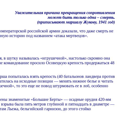
Уважительная причина прекращения сопротивления
может быть только одна – смерть.
(приписывают маршалу Жукову, 1941 год)
 императорской российской армии доказали, что даже смерть не
нную историю под названием «атака мертвецов».
я, в шутку называлась «игрушечной», настолько скромно она
ние командование просило Осовецкую крепость продержаться 48
рша попыталась взять крепость (40 батальонов ландвера против
катилась на исходные позиции — менять нижнее белье и читать
ечной», то это еще не повод штурмовать ее в лоб, особенно
влены знаменитые «Большие Берты» — осадные орудия 420-мм
 взрыва была пять метров глубиной и пятнадцать в диаметре —
там Льежа, бельгийский гарнизон, до этого стойко