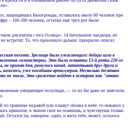
ь в крепости и в ближайшем районе по пути движения газов
ели».
 рот, защищавших Бялогронды, оставалось около 60 человек при
фру – 160-200 человек, остатки еще трех рот были
ком для взятия с юга Oсовца». 14 батальонов ландвера, не
 не встретят. То, что произошло дальше, прекрасно описал
 русская пехота. Зрелище было ужасающим: бойцы шли в
авленные гимнастерки. Это были остатки 13-й роты 226-го
 не приняв боя, ринулись назад, затаптывая друг друга и
 казалось, уже погибшая артиллерия. Несколько десятков
тво не знало. Это сражение войдет в историю как "атака
отравленные умирающие полулюди, — то их бы даже не заметили.
и.
 по травинке муравей или плывут облака в небе, то никаких у
ких приказов, и звание свое не помнишь, и чувствуешь только
. Остался ты, наверное, один, и жить тебе, может, осталось