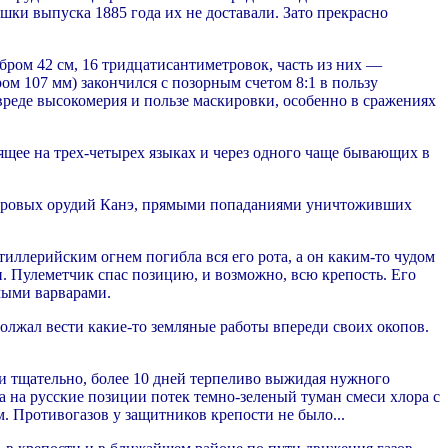
шки выпуска 1885 года их не доставали. Зато прекрасно
бром 42 см, 16 тридцатисантиметровок, часть из них —
м 107 мм) закончился с позорным счетом 8:1 в пользу
вреде высокомерия и пользе маскировки, особенно в сражениях
ящее на трех-четырех языках и через одного чаще бывающих в
иметровых орудий Канэ, прямыми попаданиями уничтоживших
тиллерийским огнем погибла вся его рота, а он каким-то чудом
. Пулеметчик спас позицию, и возможно, всю крепость. Его
мыми варварами.
олжал вести какие-то земляные работы впереди своих окопов.
и тщательно, более 10 дней терпеливо выжидая нужного
ра на русские позиции потек темно-зеленый туман смеси хлора с
м. Противогазов у защитников крепости не было...