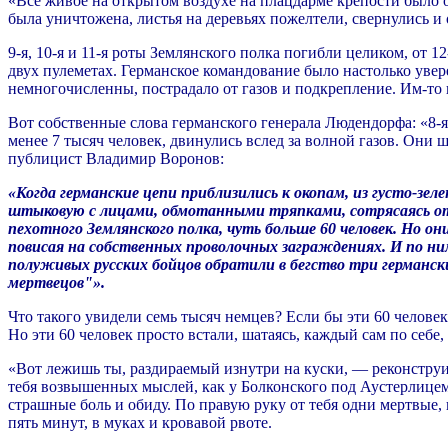
«Все живое на открытом воздухе на плацдарме крепости было о
была уничтожена, листья на деревьях пожелтели, свернулись и 
9-я, 10-я и 11-я роты Землянского полка погибли целиком, от 1
двух пулеметах. Германское командование было настолько увере
немногочисленны, пострадало от газов и подкрепление. Им-то и
Вот собственные слова германского генерала Людендорфа: «8-я 
менее 7 тысяч человек, двинулись вслед за волной газов. Они ш
публицист Владимир Воронов:
«Когда германские цепи приблизились к окопам, из густо-зе
штыковую с лицами, обмотанными тряпками, сотрясаясь от 
пехотного Землянского полка, чуть больше 60 человек. Но он
повисая на собственных проволочных заграждениях. И по ни
полуживых русских бойцов обратили в бегство три германск
мертвецов"».
Что такого увидели семь тысяч немцев? Если бы эти 60 челове
Но эти 60 человек просто встали, шатаясь, каждый сам по себе
«Вот лежишь ты, раздираемый изнутри на куски, — реконструир
тебя возвышенных мыслей, как у Болконского под Аустерлицем 
страшные боль и обиду. По правую руку от тебя одни мертвые, 
пять минут, в муках и кровавой рвоте.