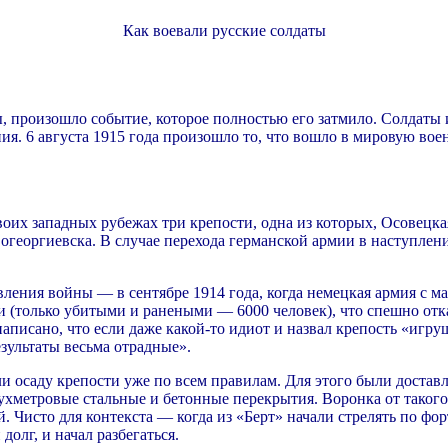
Как воевали русские солдаты
зы, произошло событие, которое полностью его затмило. Солдаты
. 6 августа 1915 года произошло то, что вошло в мировую вое
оих западных рубежах три крепости, одна из которых, Осовецка
вогеоргиевска. В случае перехода германской армии в наступле
вления войны — в сентябре 1914 года, когда немецкая армия с ма
ри (только убитыми и ранеными — 6000 человек), что спешно от
писано, что если даже какой-то идиот и назвал крепость «игруш
езультаты весьма отрадные».
ли осаду крепости уже по всем правилам. Для этого были доста
хметровые стальные и бетонные перекрытия. Воронка от такого
 Чисто для контекста — когда из «Берт» начали стрелять по фор
олг, и начал разбегаться.