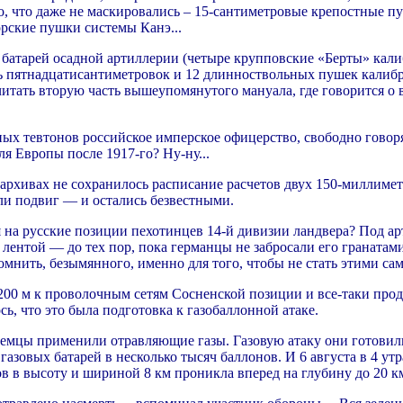
о, что даже не маскировались – 15-сантиметровые крепостные пу
орские пушки системы Канэ...
7 батарей осадной артиллерии (четыре крупповские «Берты» кали
ь пятнадцатисантиметровок и 12 длинноствольных пушек калибро
итать вторую часть вышеупомянутого мануала, где говорится о 
ных тевтонов российское имперское офицерство, свободно говор
я Европы после 1917-го? Ну-ну...
 В архивах не сохранилось расписание расчетов двух 150-милл
и подвиг — и остались безвестными.
я на русские позиции пехотинцев 14-й дивизии ландвера? Под ар
ентой — до тех пор, пока германцы не забросали его гранатами
омнить, безымянного, именно для того, чтобы не стать этими са
00 м к проволочным сетям Сосненской позиции и все-таки прод
ь, что это была подготовка к газобаллонной атаке.
 немцы применили отравляющие газы. Газовую атаку они готовил
азовых батарей в несколько тысяч баллонов. И 6 августа в 4 ут
ов в высоту и шириной 8 км проникла вперед на глубину до 20 к