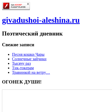
givadushoi-aleshina.ru
Поэтический дневник
Свежие записи
Песня кошки Чары
Солнечные зайчики
Тысячу раз
Тик-токерам
Травинкой на ветру…
ОГОНЕК ДУШИ!