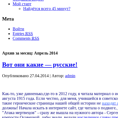
Мой старт
Найдётся всего 45 минут?
Мета
Войти
Entries
RSS
Comments
RSS
Архив за месяц:
Апрель 2014
Вот они какие — русские!
Опубликовано
27.04.2014
|
Автор:
admin
Как-то, уже давненько,где-то в 2012 году, я читала материал 
августа 1915 года. Если честно, для меня, учившейся в советс
такие героические страницы нашей общей истории не
находят
должны! Начала искать в интернете сайт, где читала о подвиге,
"Атака мертвецов" - сразу же вышла на нужного автора - Серг
крепости Осовецкой, дабы знали, ведали
наследники славы пр