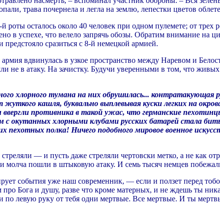
травлено насмерть, – вспоминал участник обороны. – Вся зелен
опали, трава почернела и легла на землю, лепестки цветов облет
2-й роты осталось около 40 человек при одном пулемете; от трех
но в успехе, что велело запрячь обозы. Обратим внимание на ци
 предстояло сразиться с 8-й немецкой армией.
армия вдвинулась в узкое пространство между Наревом и Белосто
ли не в атаку. На зачистку. Будучи уверенными в том, что живых
леного хлорного тумана на них обрушилась... контратакующая
жуткого кашля, буквально выплевывая куски легких на окров
и ввергли противника в такой ужас, что германские пехотинцы,
м с окутанных хлорными клубами русских батарей стала бить,
их пехотных полка! Ничего подобного мировое военное искусс
к стреляли — и пусть даже стреляли чертовски метко, а не как 
, и молча пошли в штыковую атаку. И семь тысяч немцев побежал
ует события уже наш современник, — если и ползет перед тобой
про Бога и душу, разве что кроме матерных, и не ждешь ты ника
и по левую руку от тебя одни мертвые. Все мертвые. И ты мертвый