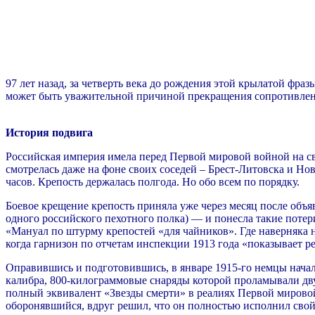
97 лет назад, за четверть века до рождения этой крылатой фра
может быть уважительной причиной прекращения сопротивления
История подвига
Российская империя имела перед Первой мировой войной на св
смотрелась даже на фоне своих соседей – Брест-Литовска и Но
часов. Крепость держалась полгода. Но обо всем по порядку.
Боевое крещение крепость приняла уже через месяц после объя
одного российского пехотного полка) — и понесла такие поте
«Мануал по штурму крепостей «для чайников». Где наверняка на
когда гарнизон по отчетам инспекции 1913 года «показывает р
Оправившись и подготовившись, в январе 1915-го немцы нача
калибра, 800-килограммовые снаряды которой проламывали дву
полный эквивалент «Звезды смерти» в реалиях Первой мировой.
оборонявшийся, вдруг решил, что он полностью исполнил свой д