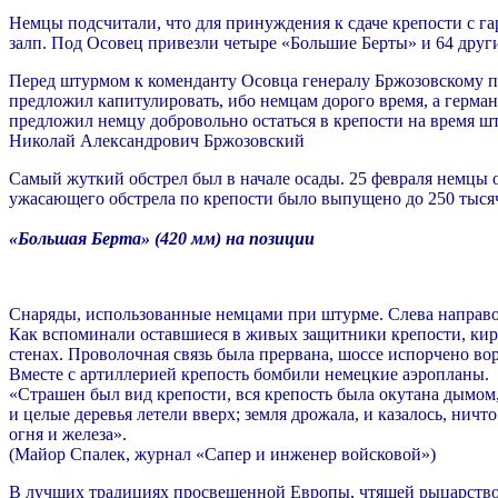
Немцы подсчитали, что для принуждения к сдаче крепости с га
залп. Под Осовец привезли четыре «Большие Берты» и 64 друг
Перед штурмом к коменданту Осовца генералу Бржозовскому пр
предложил капитулировать, ибо немцам дорого время, а герман
предложил немцу добровольно остаться в крепости на время штур
Николай Александрович Бржозовский
Самый жуткий обстрел был в начале осады. 25 февраля немцы от
ужасающего обстрела по крепости было выпущено до 250 тысяч 
«Большая Берта» (420 мм) на позиции
Снаряды, использованные немцами при штурме. Слева направо –
Как вспоминали оставшиеся в живых защитники крепости, кир
стенах. Проволочная связь была прервана, шоссе испорчено во
Вместе с артиллерией крепость бомбили немецкие аэропланы.
«Страшен был вид крепости, вся крепость была окутана дымом,
и целые деревья летели вверх; земля дрожала, и казалось, нич
огня и железа».
(Майор Спалек, журнал «Сапер и инженер войсковой»)
В лучших традициях просвещенной Европы, чтящей рыцарство 