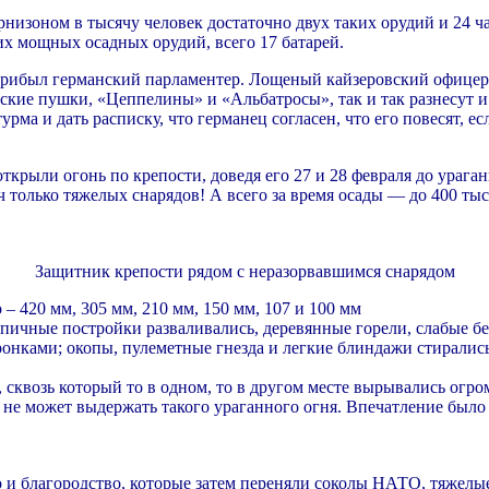
рнизоном в тысячу человек достаточно двух таких орудий и 24 
их мощных осадных орудий, всего 17 батарей.
ибыл германский парламентер. Лощеный кайзеровский офицер зая
ские пушки, «Цеппелины» и «Альбатросы», так и так разнесут и 
ма и дать расписку, что германец согласен, что его повесят, есл
крыли огонь по крепости, доведя его 27 и 28 февраля до ураганн
только тяжелых снарядов! А всего за время осады — до 400 тыс
Защитник крепости рядом с неразорвавшимся снарядом
 420 мм, 305 мм, 210 мм, 150 мм, 107 и 100 мм
пичные постройки разваливались, деревянные горели, слабые б
ронками; окопы, пулеметные гнезда и легкие блиндажи стиралис
 сквозь который то в одном, то в другом месте вырывались огро
то не может выдержать такого ураганного огня. Впечатление было
и благородство, которые затем переняли соколы НАТО, тяжелы