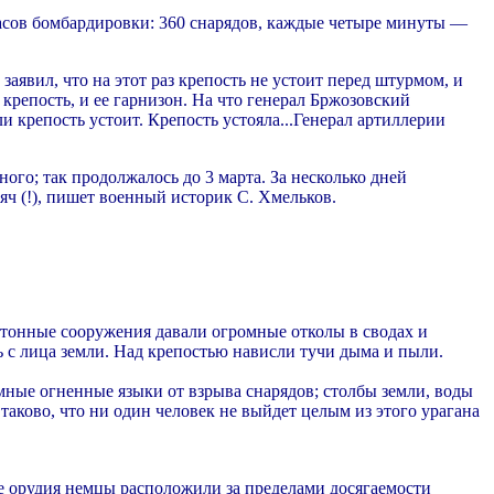
часов бомбардировки: 360 снарядов, каждые четыре минуты —
вил, что на этот раз крепость не устоит перед штурмом, и
крепость, и ее гарнизон. На что генерал Бржозовский
и крепость устоит. Крепость устояла...
Генерал артиллерии
ого; так продолжалось до 3 марта. За несколько дней
яч (!), пишет военный историк С. Хмельков.
етонные сооружения давали огромные отколы в сводах и
ь с лица земли. Над крепостью нависли тучи дыма и пыли.
мные огненные языки от взрыва снарядов; столбы земли, воды
 таково, что ни один человек не выйдет целым из этого урагана
е орудия немцы расположили за пределами досягаемости