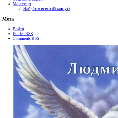
Мой старт
Найдётся всего 45 минут?
Мета
Войти
Entries
RSS
Comments
RSS