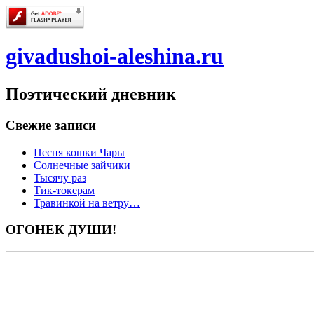
givadushoi-aleshina.ru
Поэтический дневник
Свежие записи
Песня кошки Чары
Солнечные зайчики
Тысячу раз
Тик-токерам
Травинкой на ветру…
ОГОНЕК ДУШИ!