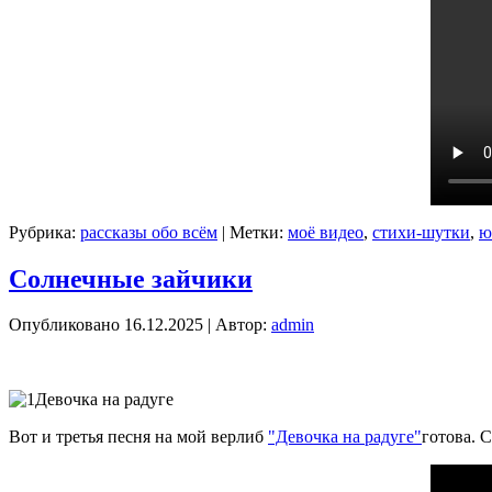
Рубрика:
рассказы обо всём
|
Метки:
моё видео
,
стихи-шутки
,
ю
Солнечные зайчики
Опубликовано
16.12.2025
|
Автор:
admin
Вот и третья песня на мой верлиб
"Девочка на радуге"
готова. 