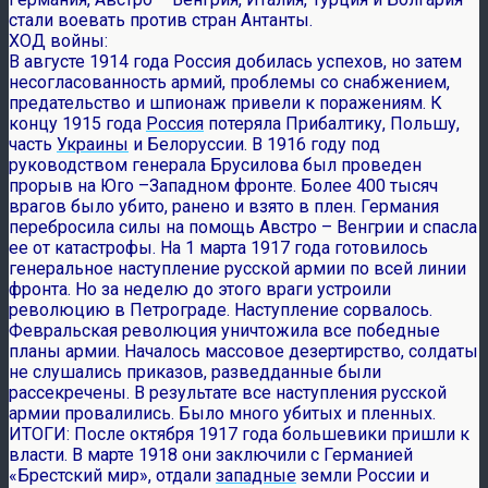
стали воевать против стран Антанты.
ХОД войны:
В августе 1914 года Россия добилась успехов, но затем
несогласованность армий, проблемы со снабжением,
предательство и шпионаж привели к поражениям. К
концу 1915 года
Россия
потеряла Прибалтику, Польшу,
часть
Украины
и Белоруссии. В 1916 году под
руководством генерала Брусилова был проведен
прорыв на Юго –Западном фронте. Более 400 тысяч
врагов было убито, ранено и взято в плен. Германия
перебросила силы на помощь Австро – Венгрии и спасла
ее от катастрофы. На 1 марта 1917 года готовилось
генеральное наступление русской армии по всей линии
фронта. Но за неделю до этого враги устроили
революцию в Петрограде. Наступление сорвалось.
Февральская революция уничтожила все победные
планы армии. Началось массовое дезертирство, солдаты
не слушались приказов, разведданные были
рассекречены. В результате все наступления русской
армии провалились. Было много убитых и пленных.
ИТОГИ: После октября 1917 года большевики пришли к
власти. В марте 1918 они заключили с Германией
«Брестский мир», отдали
западные
земли России и