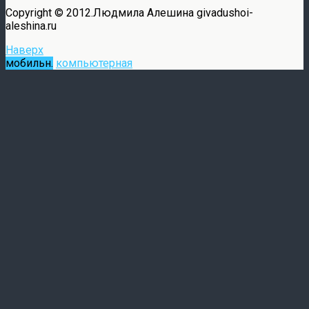
Copyright © 2012.Людмила Алешина givadushoi-
aleshina.ru
Наверх
мобильн.
компьютерная