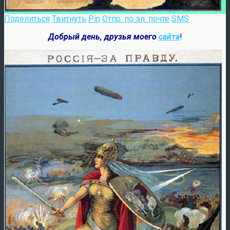
Поделиться
Твитнуть
Pin
Отпр. по эл. почте
SMS
Добрый день, друзья моего
сайта
!