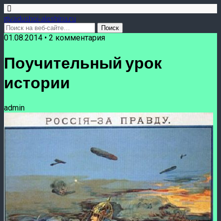
givadushoi-aleshina.ru
01.08.2014 • 2 комментария
Поучительный урок
истории
admin