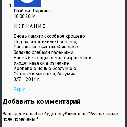
Любовь Ларкина
10.08.2014
И З Г Н А Н И Е
Вновь памяти скорбное крошево
Под ноги кровавые брошено,
Растоптано свастикой чёрною.
Запахло хлебами палёными.
Вновь беженцы степью израненной
Уходят навеки в изгнание
Кровавою ночью безлунною
От власти магнатов, безумия…
3/7 – 2014 г.
Reply
Добавить комментарий
Ваш адрес email не будет опубликован.
Обязательные
поля помечены
*