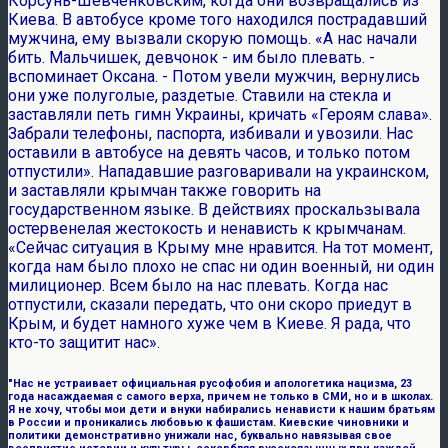
Корсунь-Шевченковским, когда они возвращались из
Киева. В автобусе кроме того находился пострадавший
мужчина, ему вызвали скорую помощь. «А нас начали
бить. Мальчишек, девчонок - им было плевать. -
вспоминает Оксана. - Потом увели мужчин, вернулись
они уже полуголые, раздетые. Ставили на стекла и
заставляли петь гимн Украины, кричать «Героям слава».
Забрали телефоны, паспорта, избивали и увозили. Нас
оставили в автобусе на девять часов, и только потом
отпустили». Нападавшие разговаривали на украинском,
и заставляли крымчан также говорить на
государственном языке. В действиях проскальзывала
остервенелая жестокость и ненависть к крымчанам.
«Сейчас ситуация в Крыму мне нравится. На тот момент,
когда нам было плохо не спас ни один военный, ни один
милиционер. Всем было на нас плевать. Когда нас
отпустили, сказали передать, что они скоро приедут в
Крым, и будет намного хуже чем в Киеве. Я рада, что
кто-то защитит нас».
"Нас не устраивает официальная русофобия и апологетика нацизма, 23
года насаждаемая с самого верха, причем не только в СМИ, но и в школах.
Я не хочу, чтобы мои дети и внуки набирались ненависти к нашим братьям
в России и проникались любовью к фашистам. Киевские чиновники и
политики демонстративно унижали нас, буквально навязывая свое