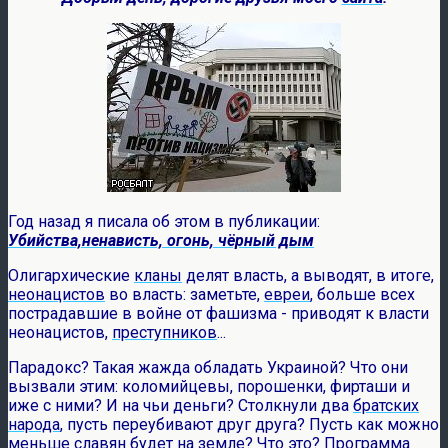
Год назад я писала об этом в публикации:
Убийства,ненависть, огонь, чёрный дым
Олигархические
кланы
делят власть, а выводят, в итоге,
неонацистов
во власть: заметьте,
евреи
, больше всех
пострадавшие в войне от фашизма - приводят к власти
неонацистов,
преступников
...
Парадокс? Такая жажда обладать Украиной? Что они
вызвали этим: коломийцевы, порошенки, фирташи и
иже с ними? И на чьи деньги? Столкнули два
братских
народа
, пусть переубивают друг друга? Пусть как можно
меньше славян
будет на земле? Что это? Программа