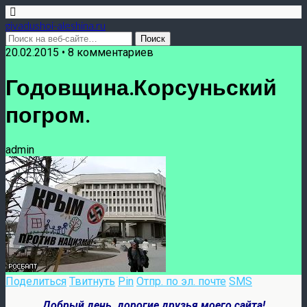
givadushoi-aleshina.ru
20.02.2015 • 8 комментариев
Годовщина.Корсуньский
погром.
admin
Поделиться
Твитнуть
Pin
Отпр. по эл. почте
SMS
Добрый день, дорогие друзья моего
сайта
!