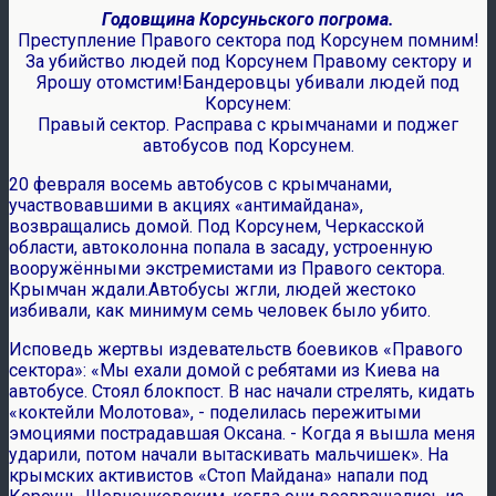
Годовщина Корсуньского погрома.
Преступление Правого сектора под Корсунем помним!
За убийство людей под Корсунем Правому сектору и
Ярошу отомстим!Бандеровцы убивали людей под
Корсунем:
Правый сектор. Расправа с крымчанами и поджег
автобусов под Корсунем.
20 февраля восемь автобусов с крымчанами,
участвовавшими в акциях «антимайдана»,
возвращались домой. Под Корсунем, Черкасской
области, автоколонна попала в засаду, устроенную
вооружёнными экстремистами из Правого сектора.
Крымчан ждали.Автобусы жгли, людей жестоко
избивали, как минимум семь человек было убито.
Исповедь жертвы издевательств боевиков «Правого
сектора»: «Мы ехали домой с ребятами из Киева на
автобусе. Стоял блокпост. В нас начали стрелять, кидать
«коктейли Молотова», - поделилась пережитыми
эмоциями пострадавшая Оксана. - Когда я вышла меня
ударили, потом начали вытаскивать мальчишек». На
крымских активистов «Стоп Майдана» напали под