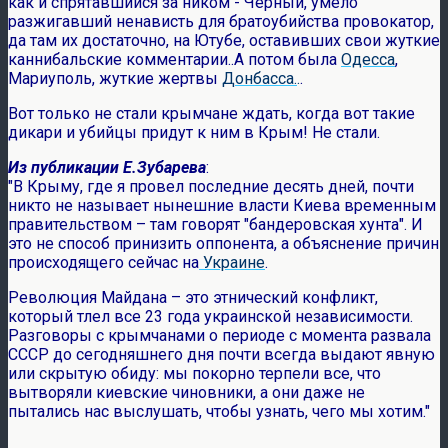
как и спрятавшийся за ником - Чёрный, умело
разжигавший ненависть для братоубийства провокатор,
да там их достаточно, на Ютубе, оставивших свои жуткие
каннибальские комментарии..А потом была
Одесса
,
Мариуполь, жуткие жертвы
Донбасса.
.
.
Вот только не стали крымчане ждать, когда вот такие
дикари и убийцы придут к ним в Крым! Не стали.
Из публикации Е.Зубарева
:
"В Крыму, где я провел последние десять дней, почти
никто не называет нынешние власти Киева временным
правительством – там говорят "бандеровская хунта". И
это не способ принизить оппонента, а объяснение причин
происходящего сейчас на
Украине
.
Революция Майдана – это этнический конфликт,
который тлел все 23 года украинской независимости.
Разговоры с крымчанами о периоде с момента развала
СССР до сегодняшнего дня почти всегда выдают явную
или скрытую обиду: мы покорно терпели все, что
вытворяли киевские чиновники, а они даже не
пытались нас выслушать, чтобы узнать, чего мы хотим."