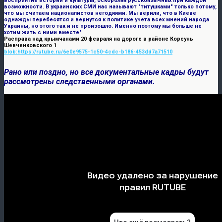
восприятие истории и культуры, оскорбляя русскоязычных при каждой
возможности. В украинских СМИ нас называют "титушками" только потому,
что мы считаем националистов негодяями. Мы верили, что в Киеве
однажды перебесятся и вернутся к политике учета всех мнений народа
Украины, но этого так и не произошло. Именно поэтому мы больше не
хотим жить с ними вместе"
Расправа над крымчанами 20 февраля на дороге в районе Корсунь
Шевченковского 1
blob:https://rutube.ru/6e0e9575-1c50-4cdc-b186-453dd7a71510
Рано или поздно, но все документальные кадры будут
рассмотрены следственными органами.