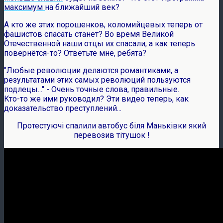
максимум
на ближайший век?
А кто же этих порошенков, коломийцевых теперь от
фашистов спасать станет? Во время Великой
Отечественной наши отцы их спасали, а как теперь
повернётся-то? Ответьте мне, ребята?
"Любые революции делаются романтиками, а
результатами этих самых революций пользуются
подлецы..." - Очень точные слова, правильные.
Кто-то же ими руководил? Эти видео теперь, как
доказательство преступлений...
Протестуючі спалили автобус біля Маньківки який
перевозив тітушок !