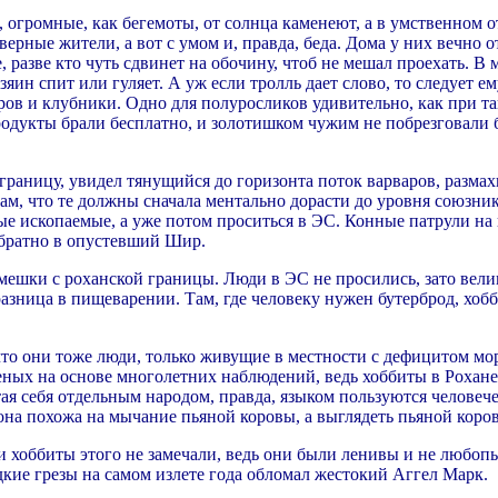
, огромные, как бегемоты, от солнца каменеют, а в умственном 
верные жители, а вот с умом и, правда, беда. Дома у них вечно 
, разве кто чуть сдвинет на обочину, чтоб не мешал проехать. В 
озяин спит или гуляет. А уж если тролль дает слово, то следует 
оров и клубники. Одно для полуросликов удивительно, как при т
одукты брали бесплатно, и золотишком чужим не побрезговали б
границу, увидел тянущийся до горизонта поток варваров, раз
ам, что те должны сначала ментально дорасти до уровня союзни
зные ископаемые, а уже потом проситься в ЭС. Конные патрули н
братно в опустевший Шир.
ешки с роханской границы. Люди в ЭС не просились, зато велик
азница в пищеварении. Там, где человеку нужен бутерброд, хобби
что они тоже люди, только живущие в местности с дефицитом мор
еных на основе многолетних наблюдений, ведь хоббиты в Рохане
ая себя отдельным народом, правда, языком пользуются человече
она похожа на мычание пьяной коровы, а выглядеть пьяной коров
и хоббиты этого не замечали, ведь они были ленивы и не любоп
адкие грезы на самом излете года обломал жестокий Аггел Марк.