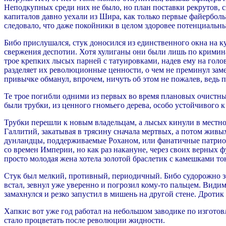
Неподкупных среди них не было, но план поставки рекрутов, 
капиталов давно уехали из Шира, как только первые файерболы
следовало, что даже покойники в целом здоровее потенциальны
Бибо прислушался, стук доносился из единственного окна на ку
свержения деспотии. Хотя хулиганы они были лишь по кримина
трое крепких лысых парней с татуировками, надев ему на голов
разделяет их революционные ценности, о чем не преминул зам
привычке обманул, впрочем, ничуть об этом не пожалев, ведь 
Те трое погибли одними из первых во время плановых очистных
были трубки, из ценного гномьего дерева, особо устойчивого к
Трубки перешли к новым владельцам, а лысых кинули в местном
Галлитий, закатывая в трясину сначала мертвых, а потом живы
дунландцы, поддерживаемые Роханом, или фанатичные патриот
со времен Империи, но как раз накануне, через своих верных ф
просто молодая жена хотела золотой браслетик с камешками т
Стук был мелкий, противный, периодичный. Бибо судорожно зев
встал, зевнул уже уверенно и погрозил кому-то пальцем. Видим
замахнулся и резко запустил в мишень на другой стене. Дротик 
Хапкис вот уже год работал на небольшом заводике по изгото
стало процветать после революции жидности.