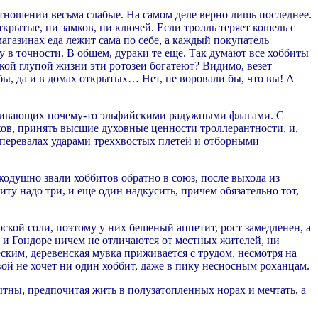
отношении весьма слабые. На самом деле верно лишь последнее.
открытые, ни замков, ни ключей. Если тролль теряет кошель с
магазинах еда лежит сама по себе, а каждый покупатель
ему в точности. В общем, дураки те еще. Так думают все хоббиты
акой глупой жизни эти ротозеи богатеют? Видимо, везет
ы, да и в домах открытых… Нет, не воровали бы, что вы! А
махивающих почему-то эльфийскими радужными флагами. С
ков, принять высшие духовные ценности троллерантности, и,
а перевалах ударами треххвостых плетей и отборными
одушно звали хоббитов обратно в союз, после выхода из
ту надо три, и еще один надкусить, причем обязательно тот,
ской соли, поэтому у них бешеный аппетит, рост замедленен, а
 и Гондоре ничем не отличаются от местных жителей, ни
ским, деревенская мувка приживается с трудом, несмотря на
ой не хочет ни один хоббит, даже в пику несносным роханцам.
ытны, предпочитая жить в полузатопленных норах и мечтать, а