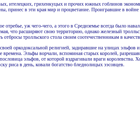
вых, ителецких, грихенкуцых и прочих южных гоблинов экономи
ы, принес в эти края мир и процветание. Проигравшие в войне 
ое отребье, уж чего-чего, а этого в Средиземье всегда было нав
умая, что расширяют свою территорию, однако железный тролльск
 отбросы тролльского стола своим соотечественникам в качеств
своей оркодоксальной религией, задиравшие на улицах эльфов 
е времена. Эльфы ворчали, вспоминая старых королей, разрешав
 пословица эльфов, от которой вздрагивали враги королевства.
иску риса в день, ковали богатство бледнолицых ээсовцев.