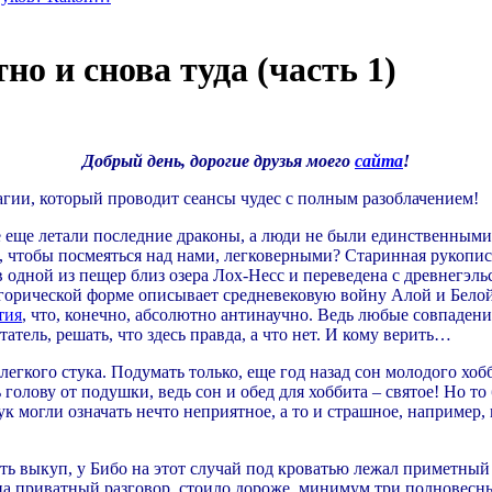
но и снова туда (часть 1)
Добрый день, дорогие друзья моего
сайта
!
агии, который проводит сеансы чудес с полным разоблачением!
ре еще летали последние драконы, а люди не были единственным
 чтобы посмеяться над нами, легковерными? Старинная рукопись
 одной из пещер близ озера Лох-Несс и переведена с древнегэл
легорической форме описывает средневековую войну Алой и Белой
тия
, что, конечно, абсолютно антинаучно. Ведь любые совпаде
тель, решать, что здесь правда, а что нет. И кому верить…
легкого стука. Подумать только, еще год назад сон молодого хоб
 голову от подушки, ведь сон и обед для хоббита – святое! Но то
 могли означать нечто неприятное, а то и страшное, например,
тить выкуп, у Бибо на этот случай под кроватью лежал приметны
на приватный разговор, стоило дороже, минимум три полновесных