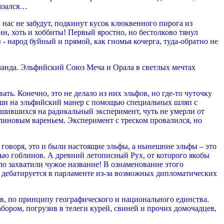
казался…
и нас не забудут, подкинут кусок клюквенного пирога из
, хоть и хоббиты! Первый яростно, но бестолково тянул
 - народ буйный и прямой, как гномья кочерга, туда-обратно не
ланда. Эльфийский Союз Меча и Орала в светлых мечтах
ть. Конечно, это не делало из них эльфов, но где-то чуточку
уши на эльфийский манер с помощью специальных шляп с
 решившихся на радикальный эксперимент, чуть не умерли от
линовым вареньем. Эксперимент с треском провалился, но
 говоря, это и были настоящие эльфы, а нынешние эльфы – это
ью гоблинов. А древний летописный Рух, от которого якобы
ло захватили чужое название! В ознаменование этого
дебатируется в парламенте из-за возможных дипломатических
ев, по принципу географического и национального единства.
бором, погрузив в телеги курей, свиней и прочих домочадцев,