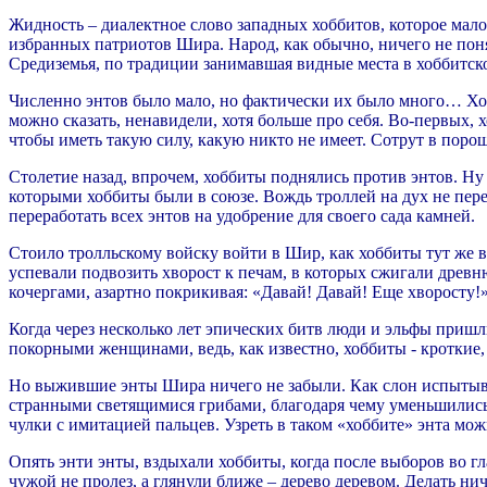
Жидность – диалектное слово западных хоббитов, которое мало
избранных патриотов Шира. Народ, как обычно, ничего не поня
Средиземья, по традиции занимавшая видные места в хоббитск
Численно энтов было мало, но фактически их было много… Хоб
можно сказать, ненавидели, хотя больше про себя. Во-первых, 
чтобы иметь такую силу, какую никто не имеет. Сотрут в поро
Столетие назад, впрочем, хоббиты поднялись против энтов. Н
которыми хоббиты были в союзе. Вождь троллей на дух не пере
переработать всех энтов на удобрение для своего сада камней.
Стоило тролльскому войску войти в Шир, как хоббиты тут же 
успевали подвозить хворост к печам, в которых сжигали древ
кочергами, азартно покрикивая: «Давай! Давай! Еще хворосту!
Когда через несколько лет эпических битв люди и эльфы пришл
покорными женщинами, ведь, как известно, хоббиты - кроткие
Но выжившие энты Шира ничего не забыли. Как слон испытывает
странными светящимися грибами, благодаря чему уменьшились 
чулки с имитацией пальцев. Узреть в таком «хоббите» энта можн
Опять энти энты, вздыхали хоббиты, когда после выборов во г
чужой не пролез, а глянули ближе – дерево деревом. Делать ни