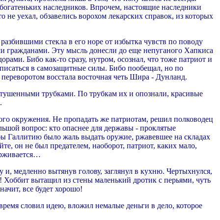
 богатеньких наследников. Впрочем, настоящие наследники
 не уехал, обзавелись ворохом лекарских справок, из которых
 разбившими стекла в его норе от избытка чувств по поводу
ми гражданами. Эту мысль донесли до еще непуганого Хапкиса
ами. Бибо как-то сразу, нутром, осознал, что тоже патриот и
писаться в самозащитные силы. Бибо пообещал, но по
 переворотом восстала восточная четь Шира - Дунланд.
потушенными трубками. По трубкам их и опознали, красивые
.
ного окружения. Не пропадать же патриотам, решил полководец
льшой вопрос: кто опаснее для державы - проклятые
ы Галлитию было жаль выдать оружие, ржавевшее на складах
те, он не был предателем, наоборот, патриот, каких мало,
держивается…
 и, медленно вытянув голову, заглянул в кухню. Чертыхнулся,
о! Хоббит вытащил из стены маленький дротик с перьями, чуть
начит, все будет хорошо!
время словил идею, вложил немалые деньги в дело, которое