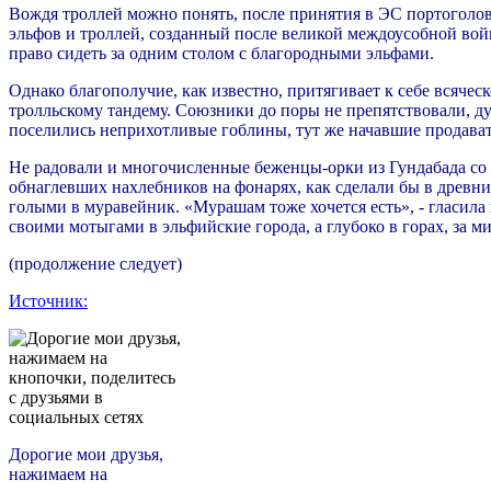
Вождя троллей можно понять, после принятия в ЭС портоголо
эльфов и троллей, созданный после великой междоусобной войн
право сидеть за одним столом с благородными эльфами.
Однако благополучие, как известно, притягивает к себе всяческ
тролльскому тандему. Союзники до поры не препятствовали, д
поселились неприхотливые гоблины, тут же начавшие продавать
Не радовали и многочисленные беженцы-орки из Гундабада со 
обнаглевших нахлебников на фонарях, как сделали бы в древни
голыми в муравейник. «Мурашам тоже хочется есть», - гласила
своими мотыгами в эльфийские города, а глубоко в горах, за м
(продолжение следует)
Источник:
Дорогие мои друзья,
нажимаем на