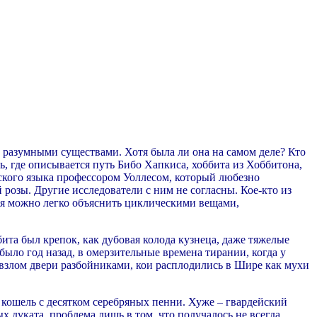
и разумными существами. Хотя была ли она на самом деле? Кто
, где описывается путь Бибо Хапкиса, хоббита из Хоббитона,
ьского языка профессором Уоллесом, который любезно
 розы. Другие исследователи с ним не согласны. Кое-кто из
ния можно легко объяснить циклическими вещами,
бита был крепок, как дубовая колода кузнеца, даже тяжелые
 было год назад, в омерзительные времена тирании, когда у
 взлом двери разбойниками, кои расплодились в Шире как мухи
й кошель с десятком серебряных пенни. Хуже – гвардейский
 дуката, проблема лишь в том, что получалось не всегда.