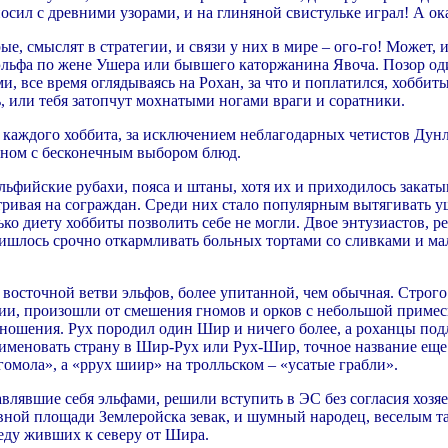
осил с древними узорами, и на глиняной свистульке играл! А о
е, смыслят в стратегии, и связи у них в мире – ого-го! Может, 
льфа по жене Ушера или бывшего каторжанина Явоча. Позор один
и, все время оглядываясь на Рохан, за что и поплатился, хоббиты
ь, или тебя затопчут мохнатыми ногами враги и соратники.
ю каждого хоббита, за исключением неблагодарных четистов Дун
аном с бесконечным выбором блюд.
фийские рубахи, пояса и штаны, хотя их и приходилось закатыва
ривая на сограждан. Среди них стало популярным вытягивать 
лько диету хоббиты позволить себе не могли. Двое энтузиастов,
ришлось срочно откармливать больных тортами со сливками и ма
восточной ветви эльфов, более упитанной, чем обычная. Строго
ии, произошли от смешения гномов и орков с небольшой примес
тношения. Рух породил один Шир и ничего более, а роханцы под
меновать страну в Шир-Рух или Рух-Шир, точное название еще 
гомола», а «ррух шиир» на тролльском – «усатые грабли».
влявшие себя эльфами, решили вступить в ЭС без согласия хозя
вной площади Землеройска зевак, и шумный народец, веселым та
беду живших к северу от Шира.