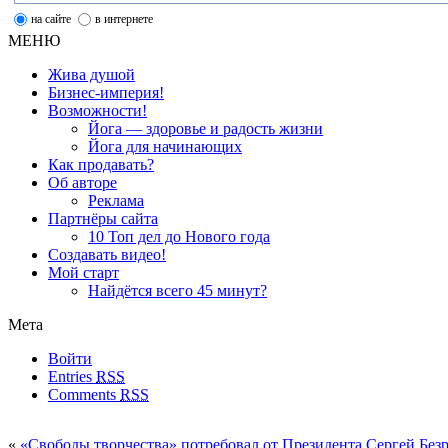
на сайте
в интернете
МЕНЮ
Жива душой
Бизнес-империя!
Возможности!
Йога — здоровье и радость жизни
Йога для начинающих
Как продавать?
Об авторе
Реклама
Партнёры сайта
10 Топ дел до Нового года
Создавать видео!
Мой старт
Найдётся всего 45 минут?
Мета
Войти
Entries
RSS
Comments
RSS
«
«Свободы творчества» потребовал от Президента Сергей Бе