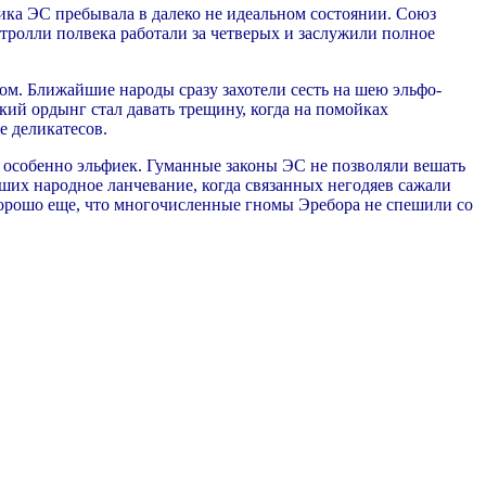
ка ЭС пребывала в далеко не идеальном состоянии. Союз
тролли полвека работали за четверых и заслужили полное
алом. Ближайшие народы сразу захотели сесть на шею эльфо-
ий ордынг стал давать трещину, когда на помойках
е деликатесов.
и особенно эльфиек. Гуманные законы ЭС не позволяли вешать
ших народное ланчевание, когда связанных негодяев сажали
 Хорошо еще, что многочисленные гномы Эребора не спешили со