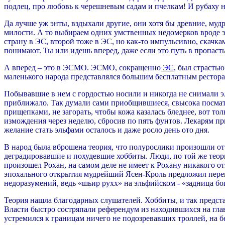
подлец, про любовь к черешневым садам и пчелкам! И рубаху н
Да лучше уж энты, вздыхали другие, они хотя бы древние, мудры
милости. А то выбираем одних умственных недомерков вроде э
страну в ЭС, второй тоже в ЭС, но как-то импульсивно, скачкам
понимают. Ты или идешь вперед, даже если это путь в пропаст
А вперед – это в ЭСМО. ЭСМО, сокращенно
ЭС
, был страсть
маленького народа представлялся большим бесплатным рестор
Побывавшие в нем с гордостью носили и никогда не снимали эль
приближало. Так думали сами приобщившиеся, свысока посмат
прищепками, не загорать, чтобы кожа казалась бледнее, вот то
измождения через неделю, сбросив по пять фунтов. Лекарям п
желание стать эльфами осталось и даже росло день ото дня.
В народ была вброшена теория, что полурослики произошли от 
деградировавшие и похудевшие хоббиты. Люди, по той же теор
произошел Рохан, на самом деле не имеет к Рохану никакого о
эпохального открытия мудрейший Ясен-Кроль предложил переи
недоразумений, ведь «шьир рухх» на эльфийском - «задница бо
Теория нашла благодарных слушателей. Хоббиты, и так предста
Власти быстро состряпали референдум из находившихся на гла
устремился к границам ничего не подозревавших троллей, на 