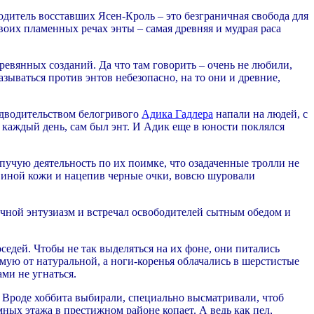
одитель восставших Ясен-Кроль – это безграничная свобода для
воих пламенных речах энты – самая древняя и мудрая раса
евянных созданий. Да что там говорить – очень не любили,
азываться против энтов небезопасно, на то они и древние,
едводительством белогривого
Адика Гадлера
напали на людей, с
 каждый день, сам был энт. И Адик еще в юности поклялся
учую деятельность по их поимке, что озадаченные тролли не
свиной кожи и нацепив черные очки, вовсю шуровали
ечной энтузиазм и встречал освободителей сытным обедом и
едей. Чтобы не так выделяться на их фоне, они питались
мую от натуральной, а ноги-коренья облачались в шерстистые
ами не угнаться.
. Вроде хоббита выбирали, специально высматривали, чтоб
мных этажа в престижном районе копает. А ведь как пел,