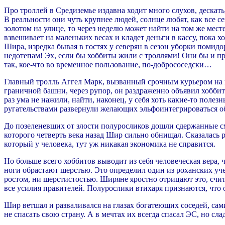
Про троллей в Средиземье издавна ходит много слухов, дескать
В реальности они чуть крупнее людей, солнце любят, как все се
золотом на улице, то через неделю может найти на том же месте
взвешивает на маленьких весах и кладет деньги в кассу, пока х
Шира, изредка бывая в гостях у северян в сезон уборки помид
недотепам! Эх, если бы хоббиты жили с троллями! Они бы и пр
так, кое-что во временное пользование, по-добрососедски…
Главный тролль Аггел Марк, вызванный срочным курьером на 
граничной башни, через рупор, он раздраженно объявил хоббит
раз ума не нажили, найти, наконец, у себя хоть какие-то поле
ругательствами развернули желающих эльфоинтегрироваться о
До позеленевших от злости полуросликов дошли сдержанные см
которого четверть века назад Шир сильно обнищал. Сказалась р
который у человека, тут уж никакая экономика не справится.
Но больше всего хоббитов выводит из себя человеческая вера, 
ноги обрастают шерстью. Это определил один из роханских уч
ростом, ни шерстистостью. Ширяне яростно отрицают это, счит
все усилия правителей. Полурослики втихаря признаются, что 
Шир ветшал и разваливался на глазах богатеющих соседей, сам
не спасать свою страну. А в мечтах их всегда спасал ЭС, но сл