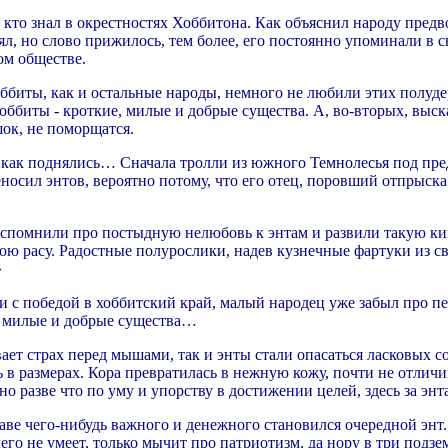
 кто знал в окрестностях Хоббитона. Как объяснил народу предв
л, но слово прижилось, тем более, его постоянно упоминали в с
ом обществе.
биты, как и остальные народы, немного не любили этих полудер
хоббиты - кроткие, милые и добрые существа. А, во-вторых, выск
шок, не поморщатся.
у как поднялись… Сначала тролли из южного Темнолесья под пр
носил энтов, вероятно потому, что его отец, поровший отпрыска
вспомнили про постыдную нелюбовь к энтам и развили такую кип
нюю расу. Радостные полурослики, надев кузнечные фартуки из 
»
и с победой в хоббитский край, малый народец уже забыл про п
, милые и добрые существа…
 страх перед мышами, так и энты стали опасаться ласковых сос
в размерах. Кора превратилась в нежную кожу, почти не отличи
о разве что по уму и упорству в достижении целей, здесь за энт
лаве чего-нибудь важного и денежного становился очередной энт
чего не умеет, только мычит про патриотизм, да нору в три подзе