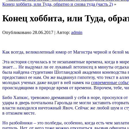
Конец хоббита, или Туда, обратно и снова туда (часть 2)
»
Конец хоббита, или Туда, обрат
Опубликовано
28.06.2017
|
Автор:
admin
Как всегда, великолепный юмор от Магистра черной и белой м
Эта история случилась в те незапамятные времена, когда в ми
знает… Не выдумал ли ее лукавый летописец в минуты отдыха,
была найдена студентами Шотландской академии коневодства в
предоставил ее нам. Он же выдвинул гипотезу, что текст в ал
молодых ученых даже видит в ней намек на
современные собы
происходящими в природе время от времени. Впрочем, тебе, чита
Бибо Хапкис, тревожно дремавший у себя в норе, проснулся от 
удары в дверь почтальона Гарольда не могли заставить оторвать
власти находился ничтожный Явоч. Сейчас же любой шум и стук
в отхожем месте.
Но разбойники – это полбеды, особенно, когда есть чем запла
патруль. Нет, от него тоже можно откупиться, вызвав офицера 