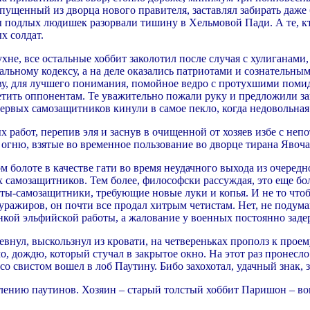
спущенный из дворца нового правителя, заставлял забирать даже
 подлых людишек разорвали тишину в Хельмовой Пади. А те, кто
х солдат.
хне, все остальные хоббит заколотил после случая с хулиганами,
льному кодексу, а на деле оказались патриотами и сознательны
у, для лучшего понимания, помойное ведро с протухшими помидор
етить оппонентам. Те уважительно пожали руку и предложили за
первых самозащитников кинули в самое пекло, когда недовольная
 работ, перепив эля и заснув в очищенной от хозяев избе с не
 огню, взятые во временное пользование во дворце тирана Явоча
 болоте в качестве гати во время неудачного выхода из очеред
х самозащитников. Тем более, философски рассуждая, это еще бо
ы-самозащитники, требующие новые луки и копья. И не то чтоб
уражиров, он почти все продал хитрым четистам. Нет, не подумай
онкой эльфийской работы, а жалование у военных постоянно за
нул, выскользнул из кровати, на четвереньках прополз к проему
о, дождю, который стучал в закрытое окно. На этот раз пронесл
со свистом вошел в лоб Паутину. Бибо захохотал, удачный знак, з
влению паутинов. Хозяин – старый толстый хоббит Паришон – во