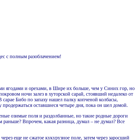
дес с полным разоблачением!
ми ягодами и орехами, в Шире их больше, чем у Синих гор, но
окровом ночи залез в хуторской сарай, стоявший недалеко от
 В сарае Бибо по запаху нашел палку копченой колбасы,
му продержаться оставшиеся четыре дня, пока он шел домой.
леные озимые поля и раздолбанные, но такие родные дороги
м раньше? Впрочем, какая разница, думал – не думал? Все
через еще не сжатое кукурузное поле, затем через заросший