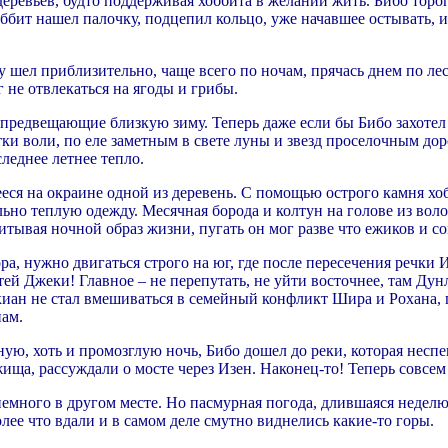
еревьев, будто поддерживая хоббита в желании жить. Бибо торо
оббит нашел палочку, подцепил кольцо, уже начавшее остывать, 
му шел приблизительно, чаще всего по ночам, прячась днем по л
не отвлекаться на ягоды и грибы.
предвещающие близкую зиму. Теперь даже если бы Бибо захотел 
тки воли, по еле заметным в свете луны и звезд проселочным дор
следнее летнее тепло.
ееся на окраине одной из деревень. С помощью острого камня хо
льно теплую одежду. Месячная борода и колтун на голове из вол
тывая ночной образ жизни, пугать он мог разве что ежиков и со
а, нужно двигаться строго на юг, где после пересечения речки
тей Джеки! Главное – не перепутать, не уйти восточнее, там Дун
киан не стал вмешиваться в семейный конфликт Шира и Рохана,
нам.
ую, хоть и промозглую ночь, Бибо дошел до реки, которая неспе
а, рассуждали о мосте через Изен. Наконец-то! Теперь совсем б
емного в другом месте. Но пасмурная погода, длившаяся неделю,
олее что вдали и в самом деле смутно виднелись какие-то горы.