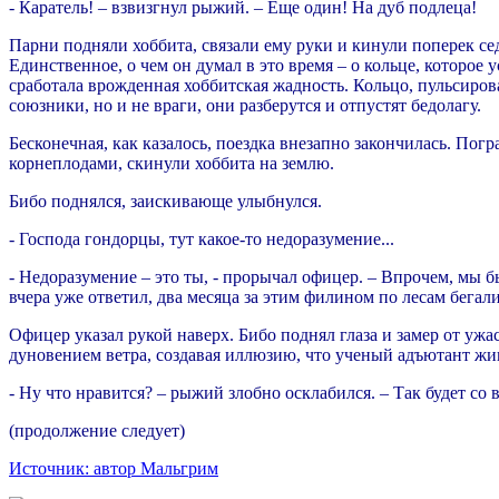
- Каратель! – взвизгнул рыжий. – Еще один! На дуб подлеца!
Парни подняли хоббита, связали ему руки и кинули поперек се
Единственное, о чем он думал в это время – о кольце, которое 
сработала врожденная хоббитская жадность. Кольцо, пульсировав
союзники, но и не враги, они разберутся и отпустят бедолагу.
Бесконечная, как казалось, поездка внезапно закончилась. По
корнеплодами, скинули хоббита на землю.
Бибо поднялся, заискивающе улыбнулся.
- Господа гондорцы, тут какое-то недоразумение...
- Недоразумение – это ты, - прорычал офицер. – Впрочем, мы 
вчера уже ответил, два месяца за этим филином по лесам бегали
Офицер указал рукой наверх. Бибо поднял глаза и замер от уж
дуновением ветра, создавая иллюзию, что ученый адъютант жив
- Ну что нравится? – рыжий злобно осклабился. – Так будет со
(продолжение следует)
Источник: автор Мальгрим