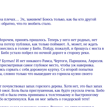
 на плечах… Эх, заживем! Боюсь только, как бы кто другой
обратно, что-то знобить стало.
Впрочем, принять пришлось. Теперь у него нет родных, нет
на потеху публики, как только поймают. А, может, не ждать
неслись в голове у Бибо. Пойду, пожалуй, и брошусь с моста в
Бибо устало побрел по ночной дороге в сторону реки.
? Бултых! И нет никакого Рамса, Чертоги, Паришона, Авриэля.
присматривая самое глубокое место, чтобы уж наверняка.
таясь сорвать с себя дорожную куртку. Со второй попытки
ла, словно только что вышедшее из горнила кузни своего
 почувствовал запах горелого дерева. Хотя нет, это был запах
ый ожог. Боль была приглушенная, как будто укусила пчела. Бибо
етей и была очень привязана к толстенькому и быстроногому
о встрепенулся. Как он мог забыть о гондорской тете!