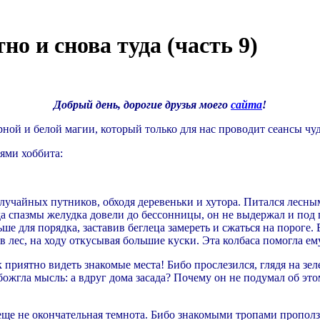
но и снова туда (часть 9)
Добрый день, дорогие друзья моего
сайта
!
ной и белой магии, который только для нас проводит сеансы чу
ями хоббита:
случайных путников, обходя деревеньки и хутора. Питался лесны
а спазмы желудка довели до бессонницы, он не выдержал и под п
ьше для порядка, заставив беглеца замереть и сжаться на пороге.
 в лес, на ходу откусывая большие куски. Эта колбаса помогла е
 приятно видеть знакомые места! Бибо прослезился, глядя на зе
ожгла мысль: а вдруг дома засада? Почему он не подумал об это
еще не окончательная темнота. Бибо знакомыми тропами прополз 