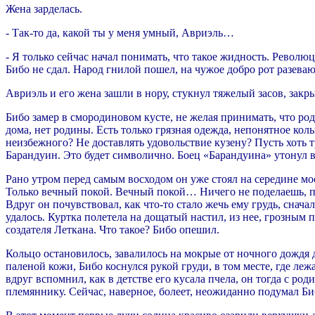
Жена зарделась.
- Так-то да, какой ты у меня умный, Авриэль…
- Я только сейчас начал понимать, что такое жидность. Револю
Бибо не сдал. Народ гнилой пошел, на чужое добро рот разеваю
Авриэль и его жена зашли в нору, стукнул тяжелый засов, закры
Бибо замер в смородиновом кусте, не желая принимать, что род
дома, нет родины. Есть только грязная одежда, непонятное коль
неизбежного? Не доставлять удовольствие кузену? Пусть хоть 
Барандуин. Это будет символично. Боец «Барандуина» утонул в
Рано утром перед самым восходом он уже стоял на середине мос
Только вечный покой. Вечный покой… Ничего не поделаешь, под
Вдруг он почувствовал, как что-то стало жечь ему грудь, снача
удалось. Куртка полетела на дощатый настил, из нее, грозным 
создателя Леткана. Что такое? Бибо опешил.
Кольцо остановилось, завалилось на мокрые от ночного дождя д
паленой кожи, Бибо коснулся рукой груди, в том месте, где леж
вдруг вспомнил, как в детстве его кусала пчела, он тогда с р
племяннику. Сейчас, наверное, болеет, неожиданно подумал Биб