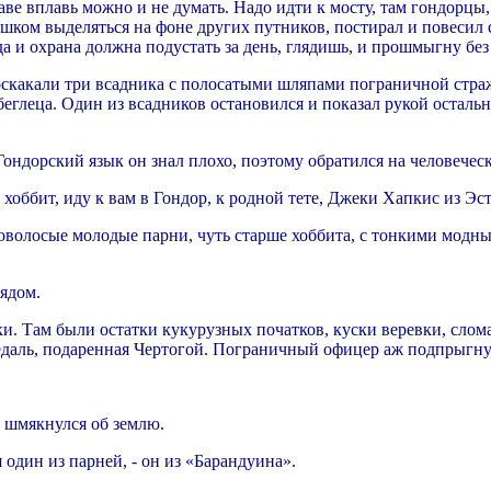
раве вплавь можно и не думать. Надо идти к мосту, там гондорцы
ишком выделяться на фоне других путников, постирал и повесил с
да и охрана должна подустать за день, глядишь, и прошмыгну бе
роскакали три всадника с полосатыми шляпами пограничной стра
еглеца. Один из всадников остановился и показал рукой осталь
Гондорский язык он знал плохо, поэтому обратился на человечес
 хоббит, иду к вам в Гондор, к родной тете, Джеки Хапкис из Эс
новолосые молодые парни, чуть старше хоббита, с тонкими модн
лядом.
и. Там были остатки кукурузных початков, куски веревки, слом
едаль, подаренная Чертогой. Пограничный офицер аж подпрыгнул
 шмякнулся об землю.
 один из парней, - он из «Барандуина».