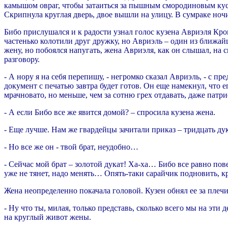
камышом овраг, чтобы затаиться за пышным смородиновым кусто
Скрипнула круглая дверь, двое вышли на улицу. В сумраке но
Бибо прислушался и к радости узнал голос кузена Авриэля Кром
частенько колотили друг дружку, но Авриэль – один из ближай
жену, но побоялся напугать, жена Авриэля, как он слышал, на с
разговору.
- А нору я на себя перепишу, - негромко сказал Авриэль, - с 
документ с печатью завтра будет готов. Он еще намекнул, что 
мрачновато, но меньше, чем за сотню грех отдавать, даже патри
- А если Бибо все же явится домой? – спросила кузена жена.
- Еще лучше. Нам же гвардейцы зачитали приказ – тридцать дукат
- Но все же он - твой брат, неудобно…
- Сейчас мой брат – золотой дукат! Ха-ха… Бибо все равно пов
уже не тянет, надо менять… Опять-таки сарайчик подновить, к
Жена неопределенно покачала головой. Кузен обнял ее за плечи
- Ну что ты, милая, только представь, сколько всего мы на эт
на круглый живот жены.