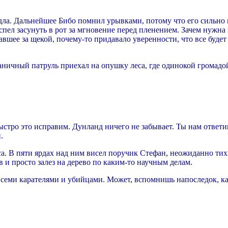
дла. Дальнейшее Бибо помнил урывками, потому что его сильно 
успел засунуть в рот за мгновение перед пленением. Зачем нужна 
шее за щекой, почему-то придавало уверенности, что все будет н
граничный патруль приехал на опушку леса, где одинокой грома
быстро это исправим. Дунланд ничего не забывает. Ты нам отве
.
аса. В пяти ярдах над ним висел поручик Стефан, неожиданно ти
 и просто залез на дерево по каким-то научным делам.
 всеми карателями и убийцами. Может, вспомнишь напоследок, ка