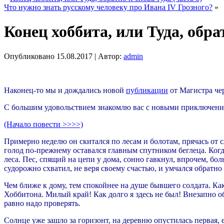
Что нужно знать русскому человеку про Ивана IV Грозного?
»
Конец хоббита, или Туда, обрат
Опубликовано
15.08.2017
|
Автор:
admin
Наконец-то мы и дождались новой
публикации
от Магистра чер
С большим удовольствием знакомлю вас с новыми приключени
(Начало повести >>>>)
Примерно неделю он скитался по лесам и болотам, прячась от 
голод по-прежнему оставался главным спутником беглеца. Когд
леса. Пес, спящий на цепи у дома, сонно гавкнул, впрочем, бол
судорожно схватил, не веря своему счастью, и умчался обратно
Чем ближе к дому, тем спокойнее на душе бывшего солдата. Как
Хоббитона. Милый край! Как долго я здесь не был! Внезапно об
равно надо проверять.
Солнце уже зашло за горизонт, на деревню опустилась первая, 