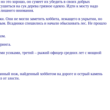
, но это хорошо, он сумеет их убедить в своих добрых
ушиться на сук дерева грязное одеяло. Идти к мосту надо
з лишнего внимания.
жи. Они не могли заметить хоббита, лежащего в укрытии, но
ным. Всадники спешились и начали обыскивать лес. Не прошло
ком.
тринга.
ыми усиками, третий – рыжий офицер средних лет с мощной
анный нож, найденный хоббитом на дороге и острый камень
 от злости.