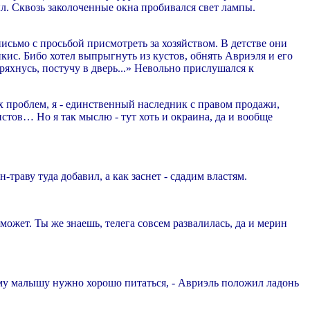
л. Сквозь заколоченные окна пробивался свет лампы.
исьмо с просьбой присмотреть за хозяйством. В детстве они
кис. Бибо хотел выпрыгнуть из кустов, обнять Авриэля и его
тряхнусь, постучу в дверь...» Невольно прислушался к
их проблем, я - единственный наследник с правом продажи,
истов… Но я так мыслю - тут хоть и окраина, да и вообще
-траву туда добавил, а как заснет - сдадим властям.
может. Ты же знаешь, телега совсем развалилась, да и мерин
ашему малышу нужно хорошо питаться, - Авриэль положил ладонь