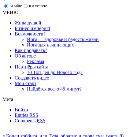
на сайте
в интернете
МЕНЮ
Жива душой
Бизнес-империя!
Возможности!
Йога — здоровье и радость жизни
Йога для начинающих
Как продавать?
Об авторе
Реклама
Партнёры сайта
10 Топ дел до Нового года
Создавать видео!
Мой старт
Найдётся всего 45 минут?
Мета
Войти
Entries
RSS
Comments
RSS
«
Конец хоббита, или Туда, обратно и снова туда (часть 8)