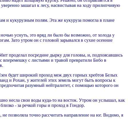
пливо надел холщовую куртку. Решено, он отправляется в
и уверенно зашагал к лесу, насвистывая на ходу прилипчивую
есам и кукурузным полям. Эта же кукуруза помогла в плане
ночью уснуть, это вряд ли было бы возможно, от холода у
огам. Зато утром он с головой зарывался в сухие осенние
ббит проделал посредине дырку для головы, и, подпоясавшись
ос вперемешку с листьями и травой превратили Бибо в
в.
 Изен будет широкий проход меж двух горных хребтов Белых
ланд и Рохан, у жителей этих земель могут быть вопросы к
 предпочитая разумный нейтралитет, с помощью которого он
шно несла свои воды куда-то на восток. Утром он услышал, как
лизко - за речкой горы и проход в Гондор.
 не позволяла точно рассчитать направление на юг. Видимо, я