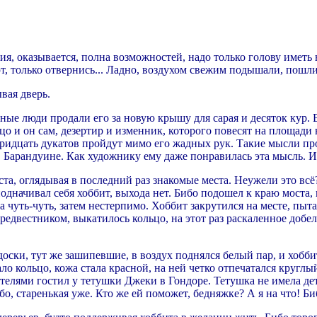
ция, оказывается, полна возможностей, надо только голову иметь
т, только отвернись... Ладно, воздухом свежим подышали, пошли 
вая дверь.
ные люди продали его за новую крышу для сарая и десяток кур. 
цо и он сам, дезертир и изменник, которого повесят на площади 
тридцать дукатов пройдут мимо его жадных рук. Такие мысли про
 Барандуине. Как художнику ему даже понравилась эта мысль. И 
та, оглядывая в последний раз знакомые места. Неужели это всё
начивал себя хоббит, выхода нет. Бибо подошел к краю моста, 
ла чуть-чуть, затем нестерпимо. Хоббит закрутился на месте, пы
предвестником, выкатилось кольцо, на этот раз раскаленное добе
оски, тут же зашипевшие, в воздух поднялся белый пар, и хоббит
ало кольцо, кожа стала красной, на ней четко отпечатался кругл
одителями гостил у тетушки Джеки в Гондоре. Тетушка не имела д
о, старенькая уже. Кто же ей поможет, бедняжке? А я на что! Биб