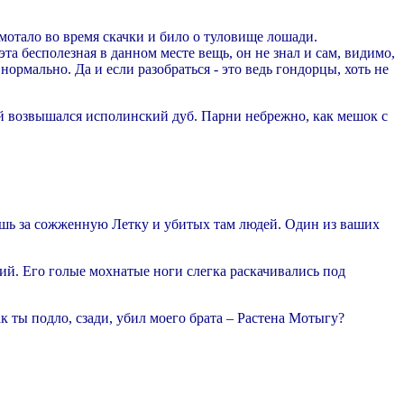
мотало во время скачки и било о туловище лошади.
эта бесполезная в данном месте вещь, он не знал и сам, видимо,
ормально. Да и если разобраться - это ведь гондорцы, хоть не
дой возвышался исполинский дуб. Парни небрежно, как мешок с
тишь за сожженную Летку и убитых там людей. Один из ваших
хий. Его голые мохнатые ноги слегка раскачивались под
к ты подло, сзади, убил моего брата – Растена Мотыгу?