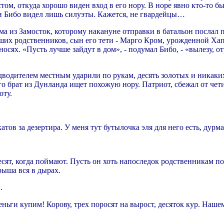
м, откуда хорошо виден вход в его нору. В норе явно кто-то бы
чи Бибо видел лишь силуэты. Кажется, не гвардейцы…
а из Замосток, которому накануне отправки в батальон послал п
ших родственников, сын его тети - Марго Кром, урожденной Хап
носях. «Пусть лучше зайдут в дом», - подумал Бибо, - «вылезу, о
предводителем местным ударили по рукам, десять золотых и никак
его брат из Дунланда ищет похожую нору. Патриот, сбежал от чет
оту.
ов за дезертира. У меня тут бутылочка эля для него есть, дурман
есят, когда поймают. Пусть он хоть напоследок родственникам по
рыша вся в дырах.
.
и деньги купим! Корову, трех поросят на вырост, десяток кур. Н