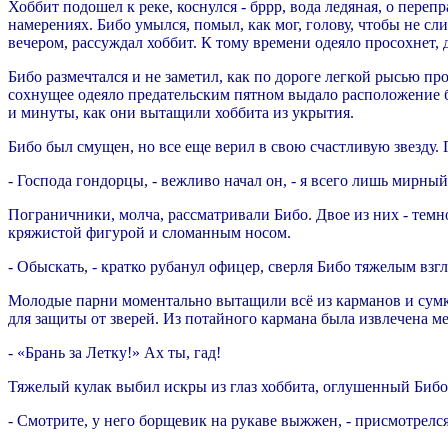
Хоббит подошел к реке, коснулся - бррр, вода ледяная, о переп
намерениях. Бибо умылся, помыл, как мог, голову, чтобы не сл
вечером, рассуждал хоббит. К тому времени одеяло просохнет, 
Бибо размечтался и не заметил, как по дороге легкой рысью п
сохнущее одеяло предательским пятном выдало расположение б
и минуты, как они вытащили хоббита из укрытия.
Бибо был смущен, но все еще верил в свою счастливую звезду. 
- Господа гондорцы, - вежливо начал он, - я всего лишь мирный
Пограничники, молча, рассматривали Бибо. Двое из них - тем
кряжистой фигурой и сломанным носом.
- Обыскать, - кратко рубанул офицер, сверля Бибо тяжелым взг
Молодые парни моментально вытащили всё из карманов и сумк
для защиты от зверей. Из потайного кармана была извлечена м
- «Брань за Летку!» Ах ты, гад!
Тяжелый кулак выбил искры из глаз хоббита, оглушенный Бибо
- Смотрите, у него борщевик на рукаве выжжен, - присмотрелся