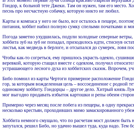
В этот момент первые лучи солнца красиво озарили верхушки д
Гондор, к больной тете Джеки. Там он нужен, там его место. Х
песнь про несчастную собачку, которую никто не любил.
Карты и компаса у него не было, все осталось в пещере, поэто
питания, хоббит набил полную сумку спелыми початками и мог 
Погода заметно ухудшилась, подули холодные северные ветры, 
хоббита зуб на зуб не попадал, приходилось идти, стиснув оста
листья, как медведь в берлоге, и отсыпался до сумерек, ловя по
Чтобы как-то согреться, ему пришлось украсть одеяло, сушивш
веревкой, которую стащил вместе с одеялом, получил относите
устрашающего лесного духа из хоббитских сказок. Впрочем, учи
Бибо помнил из карты Чертоги примерное расположение Гондор
гор, за которым вожделенная цель – воссоединение с родной те
одинокому хоббиту. Гондорцы – другое дело. Хитрый князь Лу
мог выгодно продавать избыток картошки и репы обеим сторо
Примерно через месяц после побега из пещеры, в одну прекрасн
несколько крестьян, проходивших мимо замаскированного убежищ
Хоббита немного смущало, что по расчетам мост должен быть н
запутался, решил Бибо, но удачно вышел туда, куда надо. Тем б