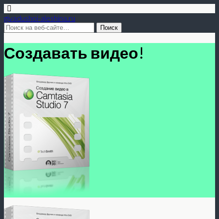
givadushoi-aleshina.ru
Создавать видео!