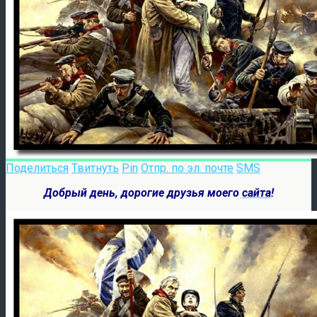
Поделиться
Твитнуть
Pin
Отпр. по эл. почте
SMS
Добрый день, дорогие друзья моего
сайта
!