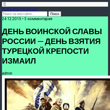
givadushoi-aleshina.ru
24.12.2015 • 3 комментария
ДЕНЬ ВОИНСКОЙ СЛАВЫ
РОССИИ — ДЕНЬ ВЗЯТИЯ
ТУРЕЦКОЙ КРЕПОСТИ
ИЗМАИЛ
admin