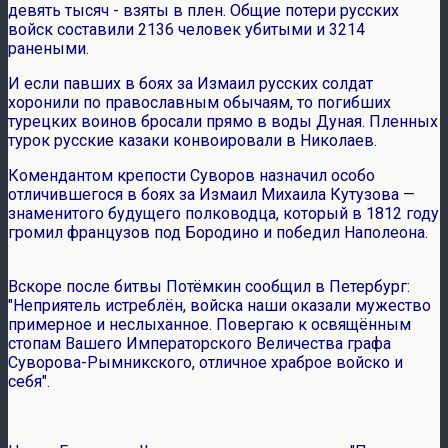
девять тысяч - взяты в плен. Общие потери русских
войск составили 2136 человек убитыми и 3214
ранеными.
И если павших в боях за Измаил русских солдат
хоронили по православным обычаям, то погибших
турецких воинов бросали прямо в воды Дуная. Пленных
турок русские казаки конвоировали в Николаев.
Комендантом крепости Суворов назначил особо
отличившегося в боях за Измаил Михаила Кутузова —
знаменитого будущего полководца, который в 1812 году
громил французов под Бородино и победил Наполеона.
Вскоре после битвы Потёмкин сообщил в Петербург:
"Неприятель истреблён, войска наши оказали мужество
примерное и неслыханное. Повергаю к освящённым
стопам Вашего Императорского Величества графа
Суворова-Рымникского, отличное храброе войско и
себя".