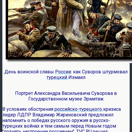
День воинской славы
России
: как Суворов штурмовал
турецкий
Измаил
Портрет Александра Васильевича Суворова в
Государственном музее Эрмитаж
В условиях обострения
российско-турецкого
кризиса
лидер ЛДПР Владимир Жириновский предложил
напомнить о победах русского оружия в русско-
турецких войнах и тем самым перед Новым годом
"поднять настроение россиянам". TVC.RU решил