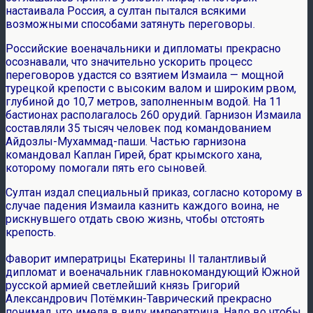
настаивала Россия, а султан пытался всякими
возможными способами затянуть переговоры.
Российские военачальники и дипломаты прекрасно
осознавали, что значительно ускорить процесс
переговоров удастся со взятием Измаила — мощной
турецкой крепости с высоким валом и широким рвом,
глубиной до 10,7 метров, заполненным водой. На 11
бастионах располагалось 260 орудий. Гарнизон Измаила
составляли 35 тысяч человек под командованием
Айдозлы-Мухаммад-паши. Частью гарнизона
командовал Каплан Гирей, брат крымского хана,
которому помогали пять его сыновей.
Султан издал специальный приказ, согласно которому в
случае падения Измаила казнить каждого воина, не
рискнувшего отдать свою жизнь, чтобы отстоять
крепость.
Фаворит императрицы Екатерины II талантливый
дипломат и военачальник главнокомандующий Южной
русской армией светлейший князь Григорий
Александрович Потёмкин-Таврический прекрасно
понимал, что имела в виду императрица. Надо во чтобы