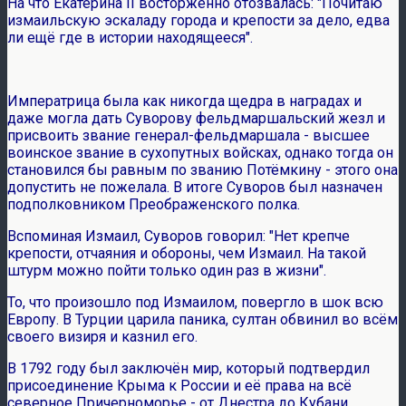
На что Екатерина II восторженно отозвалась: "Почитаю
измаильскую эскаладу города и крепости за дело, едва
ли ещё где в истории находящееся".
Императрица была как никогда щедра в наградах и
даже могла дать Суворову фельдмаршальский жезл и
присвоить звание генерал-фельдмаршала - высшее
воинское звание в сухопутных войсках, однако тогда он
становился бы равным по званию Потёмкину - этого она
допустить не пожелала. В итоге Суворов был назначен
подполковником Преображенского полка.
Вспоминая Измаил, Суворов говорил: "Нет крепче
крепости, отчаяния и обороны, чем Измаил. На такой
штурм можно пойти только один раз в жизни".
То, что произошло под Измаилом, повергло в шок всю
Европу. В Турции царила паника, султан обвинил во всём
своего визиря и казнил его.
В 1792 году был заключён мир, который подтвердил
присоединение Крыма к России и её права на всё
северное Причерноморье - от Днестра до Кубани.