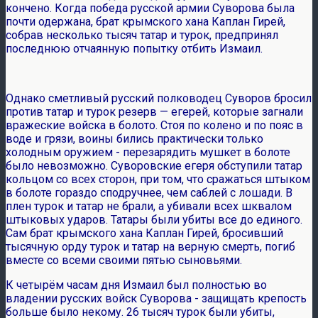
кончено. Когда победа русской армии Суворова была
почти одержана, брат крымского хана Каплан Гирей,
собрав несколько тысяч татар и турок, предпринял
последнюю отчаянную попытку отбить Измаил.
Однако сметливый русский полководец Суворов бросил
против татар и турок резерв — егерей, которые загнали
вражеские войска в болото. Стоя по колено и по пояс в
воде и грязи, воины бились практически только
холодным оружием - перезарядить мушкет в болоте
было невозможно. Суворовские егеря обступили татар
кольцом со всех сторон, при том, что сражаться штыком
в болоте гораздо сподручнее, чем саблей с лошади. В
плен турок и татар не брали, а убивали всех шквалом
штыковых ударов. Татары были убиты все до единого.
Сам брат крымского хана Каплан Гирей, бросивший
тысячную орду турок и татар на верную смерть, погиб
вместе со всеми своими пятью сыновьями.
К четырём часам дня Измаил был полностью во
владении русских войск Суворова - защищать крепость
больше было некому. 26 тысяч турок были убиты,