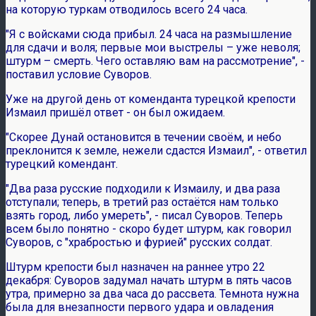
на которую туркам отводилось всего 24 часа.
"Я с войсками сюда прибыл. 24 часа на размышление
для сдачи и воля; первые мои выстрелы – уже неволя;
штурм – смерть. Чего оставляю вам на рассмотрение", -
поставил условие Суворов.
Уже на другой день от коменданта турецкой крепости
Измаил пришёл ответ - он был ожидаем.
"Скорее Дунай остановится в течении своём, и небо
преклонится к земле, нежели сдастся Измаил", - ответил
турецкий комендант.
"Два раза русские подходили к Измаилу, и два раза
отступали; теперь, в третий раз остаётся нам только
взять город, либо умереть", - писал Суворов. Теперь
всем было понятно - скоро будет штурм, как говорил
Суворов, с "храбростью и фурией" русских солдат.
Штурм крепости был назначен на раннее утро 22
декабря: Суворов задумал начать штурм в пять часов
утра, примерно за два часа до рассвета. Темнота нужна
была для внезапности первого удара и овладения