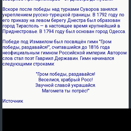
Вскоре после победы над турками Суворов занялся
укреплением русско-турецкой границы. В 1792 году по
его приказу на левом берегу Днестра был образован
город Тирасполь — в настоящее время крупнейший в
Приднестровье. В 1794 году был основан город Одесса.
Победе под Измаилом был посвящён гимн "Гром
победы, раздавайся!", считавшийся до 1816 года
неофициальным гимном Российской империи. Автором
слов стал поэт Гавриил Державин. Гимн начинался
следующими строками:
"Гром победы, раздавайся!
Веселися, храбрый Росс!
Звучной славой украшайся.
Магомета ты потрёс!"
Источник