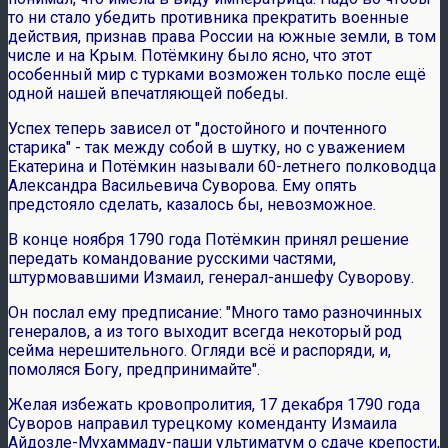
то ни стало убедить противника прекратить военные
действия, признав права России на южные земли, в том
числе и на Крым. Потёмкину было ясно, что этот
особенный мир с турками возможен только после ещё
одной нашей впечатляющей победы.
Успех теперь зависел от "достойного и почтенного
старика" - так между собой в шутку, но с уважением
Екатерина и Потёмкин называли 60-летнего полководца
Александра Васильевича Суворова. Ему опять
предстояло сделать, казалось бы, невозможное.
В конце ноября 1790 года Потёмкин принял решение
передать командование русскими частями,
штурмовавшими Измаил, генерал-аншефу Суворову.
Он послал ему предписание: "Много тамо разночинных
генералов, а из того выходит всегда некоторый род
сейма нерешительного. Огляди всё и распоряди, и,
помоляся Богу, предпринимайте".
Желая избежать кровопролития, 17 декабря 1790 года
Суворов направил турецкому коменданту Измаила
Айдозле-Мухаммаду-паши ультиматум о сдаче крепости,