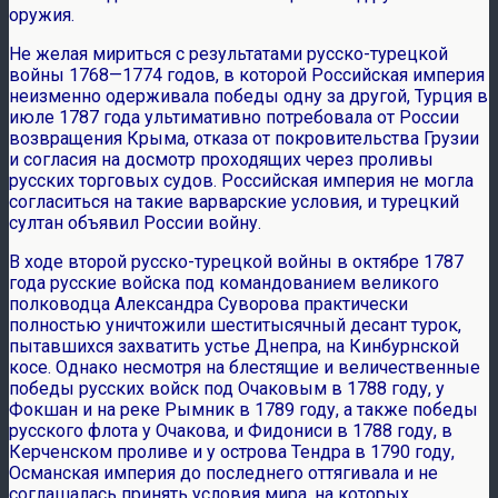
оружия.
Не желая мириться с результатами русско-турецкой
войны 1768—1774 годов, в которой Российская империя
неизменно одерживала победы одну за другой, Турция в
июле 1787 года ультимативно потребовала от России
возвращения Крыма, отказа от покровительства Грузии
и согласия на досмотр проходящих через проливы
русских торговых судов. Российская империя не могла
согласиться на такие варварские условия, и турецкий
султан объявил России войну.
В ходе второй русско-турецкой войны в октябре 1787
года русские войска под командованием великого
полководца Александра Суворова практически
полностью уничтожили шеститысячный десант турок,
пытавшихся захватить устье Днепра, на Кинбурнской
косе. Однако несмотря на блестящие и величественные
победы русских войск под Очаковым в 1788 году, у
Фокшан и на реке Рымник в 1789 году, а также победы
русского флота у Очакова, и Фидониси в 1788 году, в
Керченском проливе и у острова Тендра в 1790 году,
Османская империя до последнего оттягивала и не
соглашалась принять условия мира, на которых