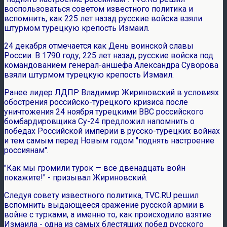
воспользоваться советом известного политика и
вспомнить, как 225 лет назад русские войска взяли
штурмом турецкую крепость Измаил.
24 декабря отмечается как День воинской славы
России. В 1790 году, 225 лет назад, русские войска под
командованием генерал-аншефа Александра Суворова
взяли штурмом турецкую крепость Измаил.
Ранее лидер ЛДПР Владимир Жириновский в условиях
обострения российско-турецкого кризиса после
уничтожения 24 ноября турецкими ВВС российского
бомбардировщика Су-24 предложил напомнить о
победах Российской империи в русско-турецких войнах
и тем самым перед Новым годом "поднять настроение
россиянам".
"Как мы громили турок — все двенадцать войн
покажите!" - призывал Жириновский.
Следуя совету известного политика, TVC.RU решил
вспомнить выдающееся сражение русской армии в
войне с турками, а именно то, как происходило взятие
Измаила - одна из самых блестящих побед русского