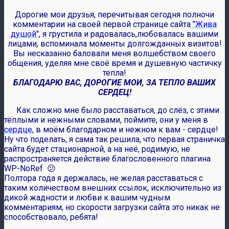
Дорогие мои друзья, перечитывая сегодня полночи
комментарии на своей первой странице сайта
"Жива
душой"
, я грустила и радовалась,любовалась вашими
лицами, вспоминала моменты долгожданных визитов!
Вы несказанно баловали меня волшебством своего
общения, уделяя мне своё время и душевную частичку
тепла!
БЛАГОДАРЮ ВАС, ДОРОГИЕ МОИ, ЗА ТЕПЛО ВАШИХ
СЕРДЕЦ!
Как сложно мне было расставаться, до слёз, с этими
тёплыми и нежными словами, поймите, они у меня в
сердце
, в моём благодарном и нежном к вам - сердце!
Ну что поделать, я сама так решила, что первая страничка
сайта будет стационарной, а на неё, родимую, не
распространяется действие благословенного плагина
WP-NoRef 😕
Полтора года я держалась, не желая расставаться с
таким количеством внешних ссылок, исключительно из
дикой жадности и любви к вашим чудным
комментариям, но скорости загрузки сайта это никак не
способствовало, ребята!