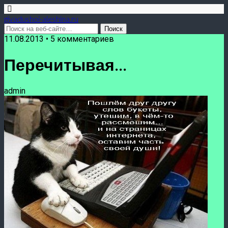
givadushoi-aleshina.ru
11.08.2013 • 5 комментариев
Перечитывая…
admin