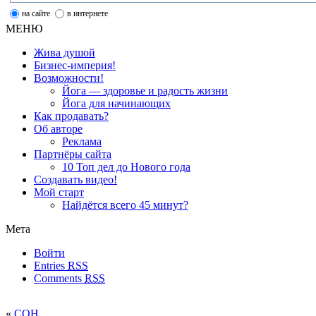
на сайте
в интернете
МЕНЮ
Жива душой
Бизнес-империя!
Возможности!
Йога — здоровье и радость жизни
Йога для начинающих
Как продавать?
Об авторе
Реклама
Партнёры сайта
10 Топ дел до Нового года
Создавать видео!
Мой старт
Найдётся всего 45 минут?
Мета
Войти
Entries
RSS
Comments
RSS
«
СОН