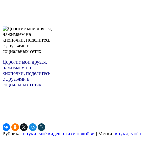
Дорогие мои друзья,
нажимаем на
кнопочки, поделитесь
с друзьями в
социальных сетях
Рубрика:
внуки
,
моё видео
,
стихи о любви
|
Метки:
внуки
,
моё 