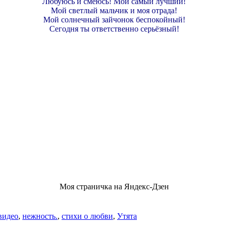
Любуюсь и смеюсь! Мой самый лучший!
Мой светлый мальчик и моя отрада!
Мой солнечный зайчонок беспокойный!
Сегодня ты ответственно серьёзный!
Моя страничка на Яндекс-Дзен
видео
,
нежность.
,
стихи о любви
,
Утята