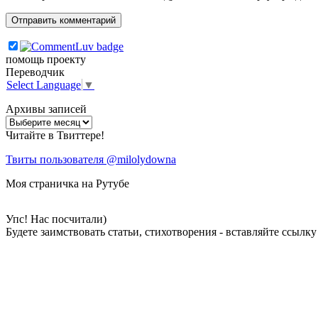
помощь проекту
Переводчик
Select Language
▼
Архивы записей
Архивы
записей
Читайте в Твиттере!
Твиты пользователя @milolydowna
Моя страничка на Рутубе
Упс! Нас посчитали)
Будете заимствовать статьи, стихотворения - вставляйте ссылк