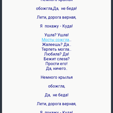
обожгла,
Да, не беда!
Лети, дорога верная,
Я покажу - Куда!
Ушла? Ушла!
Мосты сожгла
...
Жалеешь? Да...
Терпеть могла...
Любила? Да!
Бежит слеза?
Прости его!
Да, ничего..
Немного крылья
обожгла,
Да, не беда!
Лети, дорога верная,
Я покажу - Куда!