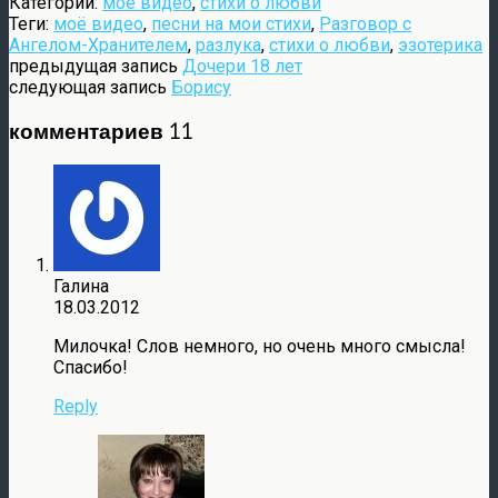
Категории:
моё видео
,
стихи о любви
Теги:
моё видео
,
песни на мои стихи
,
Разговор с
Ангелом-Хранителем
,
разлука
,
стихи о любви
,
эзотерика
предыдущая запись
Дочери 18 лет
следующая запись
Борису
комментариев 11
Галина
18.03.2012
Милочка! Слов немного, но очень много смысла!
Спасибо!
Reply