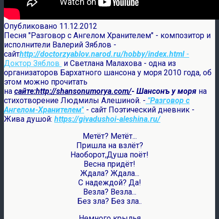
Опубликовано 11.12.2012
Песня "Разговор с Ангелом Хранителем" - композитор и
исполнители Валерий Зяблов -
сайт
http://doctorzyablov.narod.ru/hobby/index.html
-
Доктор Зяблов
и Светлана Малахова - одна из
организаторов Бархатного шансона у моря 2010 года, об
этом можно прочитать
на
сайте:http://shansonumorya.com/
- Шансонъ у моря
на
стихотворение Людмилы Алешиной. -
"Разговор с
Ангелом-Хранителем
"
- сайт Поэтический дневник -
Жива душой:
https://givadushoi-aleshina.ru/
Метёт? Метёт...
Пришла на взлёт?
Наоборот,
Душа поёт!
Весна придёт!
Ждала? Ждала...
С надеждой? Да!
Везла? Везла...
Без зла? Без зла..
Немного крылья