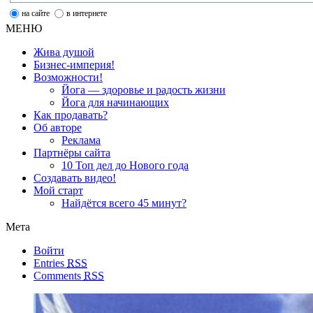
на сайте
в интернете
МЕНЮ
Жива душой
Бизнес-империя!
Возможности!
Йога — здоровье и радость жизни
Йога для начинающих
Как продавать?
Об авторе
Реклама
Партнёры сайта
10 Топ дел до Нового года
Создавать видео!
Мой старт
Найдётся всего 45 минут?
Мета
Войти
Entries
RSS
Comments
RSS