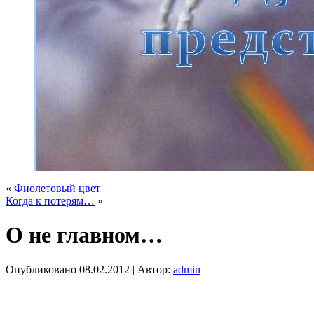
«
Фиолетовый цвет
Когда к потерям…
»
О не главном…
Опубликовано
08.02.2012
|
Автор:
admin