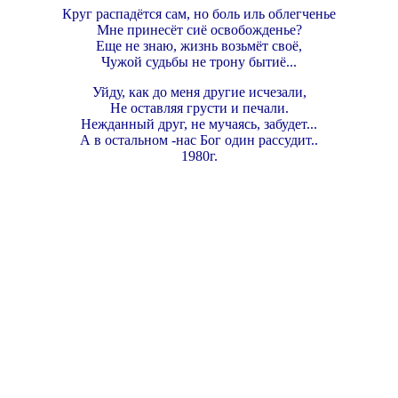
Круг распадётся сам, но боль иль облегченье
Мне принесёт сиё освобожденье?
Еще не знаю, жизнь возьмёт своё,
Чужой судьбы не трону бытиё...
Уйду, как до меня другие исчезали,
Не оставляя грусти и печали.
Нежданный друг, не мучаясь, забудет...
А в остальном -нас Бог один рассудит..
1980г.