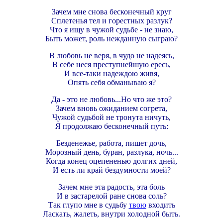
Зачем мне снова бесконечный круг
Сплетенья тел и горестных разлук?
Что я ищу в чужой судьбе - не знаю,
Быть может, роль нежданную сыграю?
В любовь не веря, в чудо не надеясь,
В себе неся преступнейшую ересь,
И все-таки надеждою живя,
Опять себя обманываю я?
Да - это не любовь...Но что же это?
Зачем вновь ожиданием согрета,
Чужой судьбой не тронута ничуть,
Я продолжаю бесконечный путь:
Безденежье, работа, пишет дочь,
Морозный день, буран, разлука, ночь...
Когда конец оцепененью долгих дней,
И есть ли край бездумности моей?
Зачем мне эта радость, эта боль
И в застарелой ране снова соль?
Так глупо мне в судьбу
твою
входить
Ласкать, жалеть, внутри холодной быть.