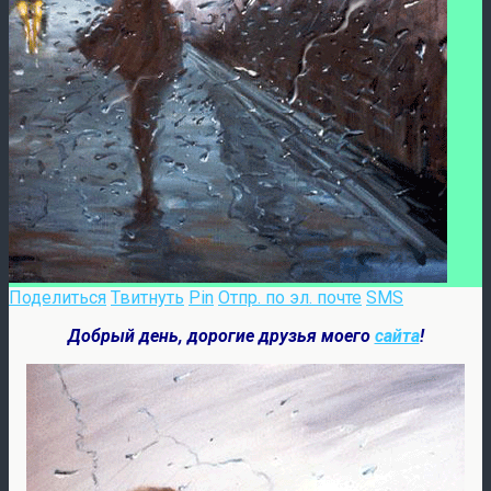
Поделиться
Твитнуть
Pin
Отпр. по эл. почте
SMS
Добрый день, дорогие друзья моего
сайта
!