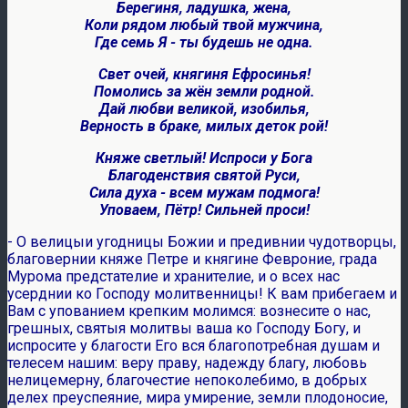
Берегиня, ладушка, жена,
Коли рядом любый твой мужчина,
Где семь Я - ты будешь не одна.
Свет очей, княгиня Ефросинья!
Помолись за жён земли родной.
Дай любви великой, изобилья,
Верность в браке, милых деток рой!
Княже светлый! Испроси у Бога
Благоденствия святой Руси,
Сила духа - всем мужам подмога!
Уповаем, Пётр! Сильней проси!
- О велицыи угодницы Божии и предивнии чудотворцы,
благовернии княже Петре и княгине Февроние, града
Мурома предстателие и хранителие, и о всех нас
усерднии ко Господу молитвенницы! К вам прибегаем и
Вам с упованием крепким молимся: вознесите о нас,
грешных, святыя молитвы ваша ко Господу Богу, и
испросите у благости Его вся благопотребная душам и
телесем нашим: веру праву, надежду благу, любовь
нелицемерну, благочестие непоколебимо, в добрых
делех преуспеяние, мира умирение, земли плодоносие,