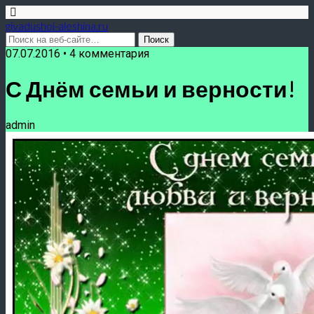
givadushoi-aleshina.ru
07.07.2016 • 4 комментария
С Днём семьи и верности!
admin