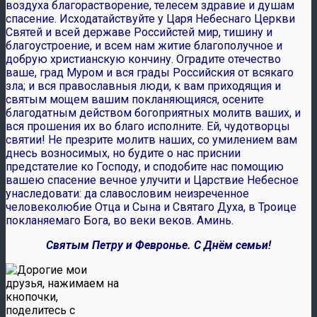
воздуха благорастворение, телесем здравие и душам
спасение. Исходатайствуйте у Царя Небеснаго Церкви
Святей и всей державе Российстей мир, тишину и
благоустроение, и всем нам житие благополучное и
добрую христианскую кончину. Оградите отечество
ваше, град Муром и вся грады Российския от всякаго
зла; и вся православныя люди, к вам приходящия и
святым мощем вашим покланяющияся, осените
благодатным действом богоприятных молитв ваших, и
вся прошения их во благо исполните. Ей, чудотворцы
святии! Не презрите молитв наших, со умилением вам
днесь возносимых, но будите о нас приснии
предстателие ко Господу, и сподобите нас помощию
вашею спасение вечное улучити и Царствие Небесное
унаследовати: да славословим неизреченное
человеколюбие Отца и Сына и Святаго Духа, в Троице
покланяемаго Бога, во веки веков. Аминь.
Святым Петру и Февронье. С Днём семьи!