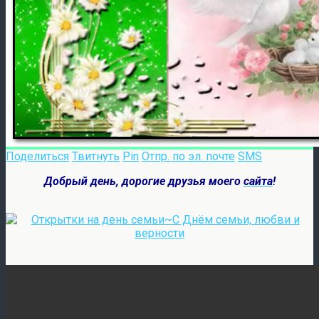
Поделиться
Твитнуть
Pin
Отпр. по эл. почте
SMS
Добрый день, дорогие друзья моего
сайта
!