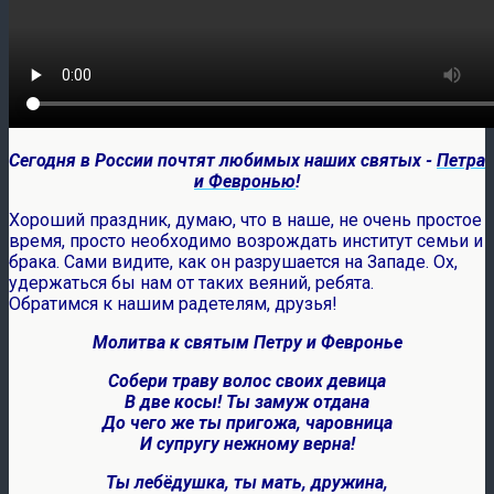
Сегодня в России почтят любимых наших святых -
Петра
и Февронью
!
Хороший праздник, думаю, что в наше, не очень простое
время, просто необходимо возрождать институт семьи и
брака. Сами видите, как он разрушается на Западе. Ох,
удержаться бы нам от таких веяний, ребята.
Обратимся к нашим радетелям, друзья!
Молитва к святым Петру и Февронье
Собери траву волос своих девица
В две косы! Ты замуж отдана
До чего же ты пригожа, чаровница
И супругу нежному верна!
Ты лебёдушка, ты мать, дружина,