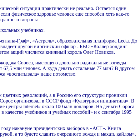
ической ситуации практически не реально. Остается один
сли физическое здоровье человек еще способен хоть как-то
 раннего возраста.
 школьных учебниках.
ентана-Граф», «Астрель», образовательная платформа Lecta. До
 владеет другой виргинский офшор - БВО «Коллер холдинг
етом акций числится книжный король Олег Новиков.
 Джорджа Сороса, имеющего довольно радикальные взгляды.
т 67,5 млн человек. А куда девать остальные 77 млн? В другом
оса «воспитывала» наше потомство.
ом цветных революций, а в Россию его структуры проникли
у Сорос организовал в СССР фонд «Культурная инициатива». В
е центры Internet» около 100 млн долларов. На деньги Сороса
 в качестве учебников и учебных пособий» и с сентября 1995
 году накануне президентских выборов в «АСТ». Книга
 рукой, а то будете славить очередного вождя и махать кайлом».