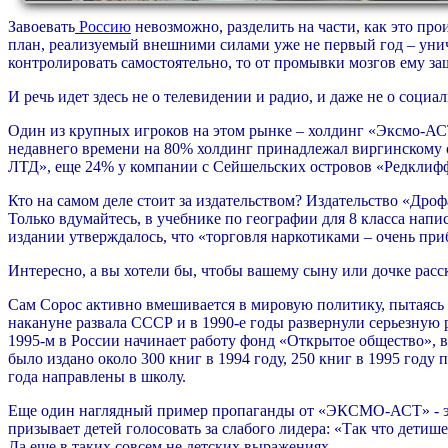
Завоевать
Россию
невозможно, разделить на части, как это пр
план, реализуемый внешними силами уже не первый год – уничт
контролировать самостоятельно, то от промывки мозгов ему защ
И речь идет здесь не о телевидении и радио, и даже не о соци
Один из крупных игроков на этом рынке – холдинг «Эксмо-АСТ»,
недавнего времени на 80% холдинг принадлежал виргинскому 
ЛТД», еще 24% у компании с Сейшельских островов «Редклиф
Кто на самом деле стоит за издательством? Издательство «Др
Только вдумайтесь, в учебнике по географии для 8 класса напи
издании утверждалось, что «торговля наркотиками – очень пр
Интересно, а вы хотели бы, чтобы вашему сыну или дочке расс
Сам Сорос активно вмешивается в мировую политику, пытаясь 
накануне развала СССР и в 1990-е годы развернули серьезную 
1995-м в России начинает работу фонд «Открытое общество», в
было издано около 300 книг в 1994 году, 250 книг в 1995 год
года направлены в школу.
Еще один наглядный пример пропаганды от «ЭКСМО-АСТ» - эт
призывает детей голосовать за слабого лидера: «Так что детише
Да еще в таких совсем не детских выражениях.