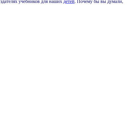
 издателях учебников для наших
детей
. Почему бы вы думали,