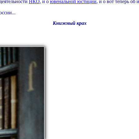
 деятельности
НКО
, и о
ювенальной юстиции
, и о вот теперь об
ссии...
Книжный крах