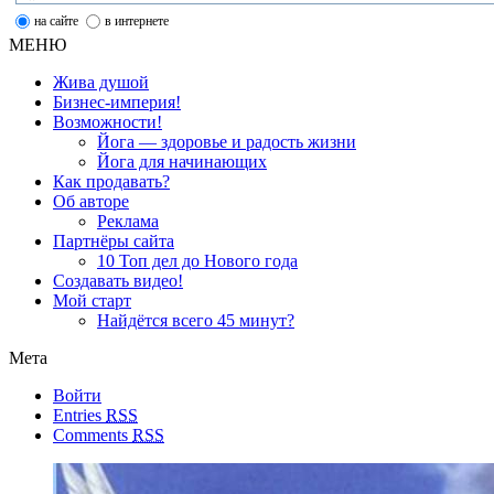
на сайте
в интернете
МЕНЮ
Жива душой
Бизнес-империя!
Возможности!
Йога — здоровье и радость жизни
Йога для начинающих
Как продавать?
Об авторе
Реклама
Партнёры сайта
10 Топ дел до Нового года
Создавать видео!
Мой старт
Найдётся всего 45 минут?
Мета
Войти
Entries
RSS
Comments
RSS