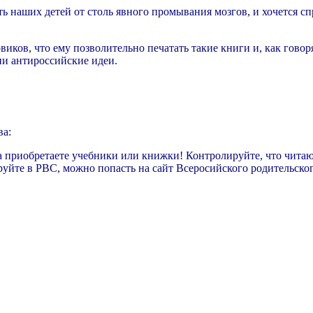
ть наших детей от столь явного промывания мозгов, и хочется с
ов, что ему позволительно печатать такие книги и, как говоря
ии антироссийские идеи.
ва:
гда приобретаете учебники или книжки! Контролируйте, что чит
уйте в РВС, можно попасть на сайт Всеросийского родительског