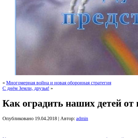
«
Многомерная война и новая оборонная стратегия
C днём Земли, друзья!
»
Как оградить наших детей от
Опубликовано
19.04.2018
|
Автор:
admin