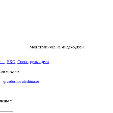
Моя страничка на Яндекс-Дзен
тво
,
НКО
,
Сорос
,
цель - дети
ия мозгов?
 givadushoi-aleshina.ru
ечены
*