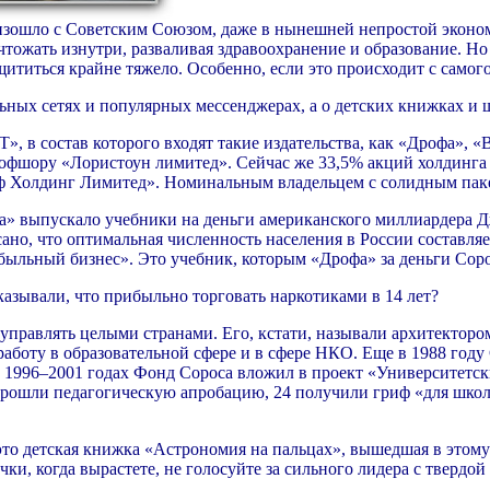
оизошло с Советским Союзом, даже в нынешней непростой эконом
ожать изнутри, разваливая здравоохранение и образование. Но е
ититься крайне тяжело. Особенно, если это происходит с самого
альных сетях и популярных мессенджерах, а о детских книжках и
 в состав которого входят такие издательства, как «Дрофа», «В
офшору «Лористоун лимитед». Сейчас же 33,5% акций холдинга
ф Холдинг Лимитед». Номинальным владельцем с солидным пак
офа» выпускало учебники на деньги американского миллиардера
сано, что оптимальная численность населения в России составляе
ибыльный бизнес». Это учебник, которым «Дрофа» за деньги Сор
казывали, что прибыльно торговать наркотиками в 14 лет?
управлять целыми странами. Его, кстати, называли архитектор
работу в образовательной сфере и в сфере НКО. Еще в 1988 год
 1996–2001 годах Фонд Сороса вложил в проект «Университетски
у прошли педагогическую апробацию, 24 получили гриф «для школ
о детская книжка «Астрономия на пальцах», вышедшая в этому
чки, когда вырастете, не голосуйте за сильного лидера с твердой