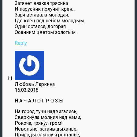
Затянет вязкая трясина
И парусник получит крен…
Заря вставала молодая,
Где клён под небом молодым
Один остался, догорая
Осенним цветом золотым.
Reply
Любовь Ларкина
16.03.2018
Н А Ч А Л О Г Р О З Ы
На город тучи надвигались,
Сверкнула молния над нами,
Рокоча, грянул гром!
Невольно, затаив дыханье,
Природы слышу я роптанье,