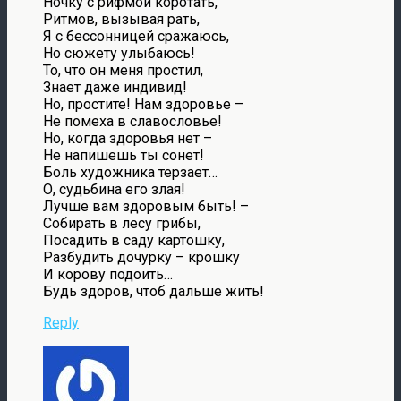
Ночку с рифмой коротать,
Ритмов, вызывая рать,
Я с бессонницей сражаюсь,
Но сюжету улыбаюсь!
То, что он меня простил,
Знает даже индивид!
Но, простите! Нам здоровье –
Не помеха в славословье!
Но, когда здоровья нет –
Не напишешь ты сонет!
Боль художника терзает…
О, судьбина его злая!
Лучше вам здоровым быть! –
Собирать в лесу грибы,
Посадить в саду картошку,
Разбудить дочурку – крошку
И корову подоить…
Будь здоров, чтоб дальше жить!
Reply