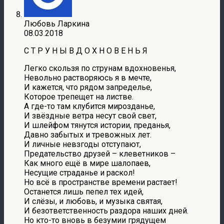
Любовь Ларкина
08.03.2018
С Т Р У Н Ы В Д О Х Н О В Е Н Ь Я
Легко скользя по струнам вдохновенья,
Невольно растворяюсь я в мечте,
И кажется, что рядом запределье,
Которое трепещет на листве.
А где-то там клубится мирозданье,
И звёздные ветра несут свой свет,
И шлейфом тянутся истории, преданья,
Давно забытых и тревожных лет.
И личные невзгоды отступают,
Предательство друзей – клеветников –
Как много ещё в мире шалопаев,
Несущие страданье и раскол!
Но всё в пространстве времени растает!
Останется лишь пепел тех идей,
И слёзы, и любовь, и музыка святая,
И безответственность раздора наших дней.
Но кто-то вновь в безумии грядущем