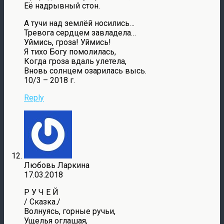
Её надрывный стон.
А тучи над землёй носились…
Тревога сердцем завладела…
Уймись, гроза! Уймись!
Я тихо Богу помолилась,
Когда гроза вдаль улетела,
Вновь солнцем озарилась высь.
10/3 – 2018 г.
Reply
Любовь Ларкина
17.03.2018
Р У Ч Е Й
/ Сказка./
Волнуясь, горные ручьи,
Ущелья оглашая,