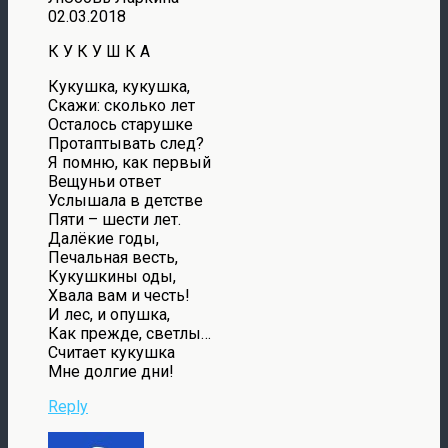
02.03.2018
К У К У Ш К А
Кукушка, кукушка,
Скажи: сколько лет
Осталось старушке
Протаптывать след?
Я помню, как первый
Вещуньи ответ
Услышала в детстве
Пяти – шести лет.
Далёкие годы,
Печальная весть,
Кукушкины оды,
Хвала вам и честь!
И лес, и опушка,
Как прежде, светлы…
Считает кукушка
Мне долгие дни!
Reply