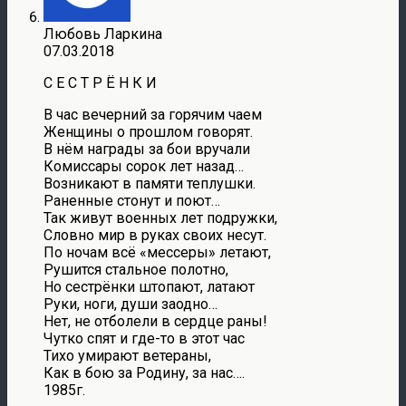
Любовь Ларкина
07.03.2018
С Е С Т Р Ё Н К И
В час вечерний за горячим чаем
Женщины о прошлом говорят.
В нём награды за бои вручали
Комиссары сорок лет назад…
Возникают в памяти теплушки.
Раненные стонут и поют…
Так живут военных лет подружки,
Словно мир в руках своих несут.
По ночам всё «мессеры» летают,
Рушится стальное полотно,
Но сестрёнки штопают, латают
Руки, ноги, души заодно…
Нет, не отболели в сердце раны!
Чутко спят и где-то в этот час
Тихо умирают ветераны,
Как в бою за Родину, за нас….
1985г.