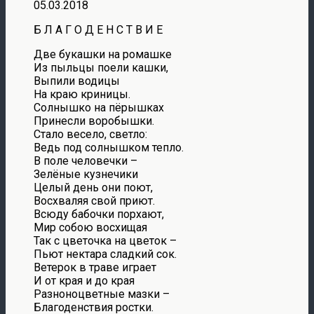
05.03.2018
Б Л А Г О Д Е Н С Т В И Е
Две букашки на ромашке
Из пыльцы поели кашки,
Выпили водицы
На краю криницы.
Солнышко на пёрышках
Принесли воробышки.
Стало весело, светло:
Ведь под солнышком тепло.
В поле человечки –
Зелёные кузнечики
Целый день они поют,
Восхваляя свой приют.
Всюду бабочки порхают,
Мир собою восхищая
Так с цветочка на цветок –
Пьют нектара сладкий сок.
Ветерок в траве играет
И от края и до края
Разноноцветные мазки –
Благоденствия ростки.