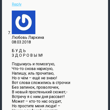
Reply
Любовь Ларкина
08.03.2018
Б У Д Ь
З Д О Р О В Ы М!
Подымусь и помозгую,
Что-то снова нарисую,
Напишу, иль прочитаю,
Но о чём – ещё не знаю!
Вот слова сложились в строчки
Без запинок, проволочек,
В новый простенький сюжет,-
Встречу я с ним дня рассвет!
Может – кто-то нас осудит,
Но простите меня люди! –