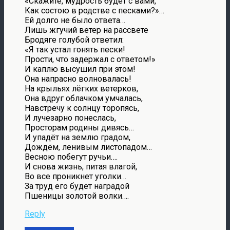
«Скажите, мудрость будет с вами,
Как состою в родстве с песками?»…
Ей долго не было ответа…
Лишь жгучий ветер на рассвете
Бродяге голубой ответил:
«Я так устал гонять пески!
Прости, что задержал с ответом!»
И каплю высушил при этом!
Она напрасно волновалась!
На крыльях лёгких ветерков,
Она вдруг облачком умчалась,
Навстречу к солнцу торопясь,
И лучезарно понеслась,
Просторам родины дивясь…
И упадёт на землю градом,
Дождём, ленивым листопадом…
Весною побегут ручьи….
И снова жизнь, питая влагой,
Во все проникнет уголки…
За труд его будет наградой
Пшеницы золотой волки….
Reply