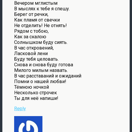
Вечером мглистым
В мыслях к тебе я спешу.
Берег от речки,
Как пламя от свечки
Не отделить! Не отнять!
Рядом с тобою,
Как за скалою
Солнышком буду сиять.
В час откровений,
Ласковой лени
Буду тебя целовать.
Снова и снова буду готова
Милого милым назвать.
В час расставаний и ожиданий
Помни о нашей любви!
Тёмною ночкой
Несколько строчек
Ты для неё напиши!
Reply