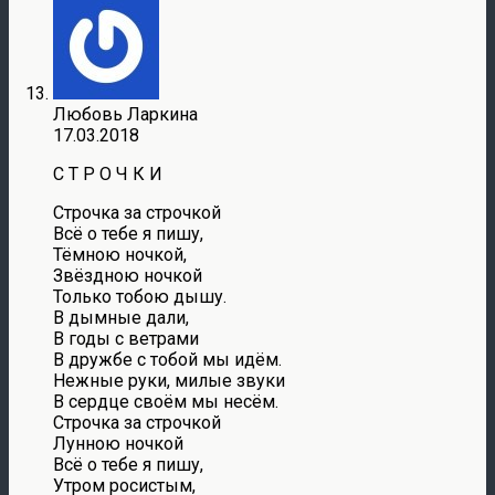
Любовь Ларкина
17.03.2018
С Т Р О Ч К И
Строчка за строчкой
Всё о тебе я пишу,
Тёмною ночкой,
Звёздною ночкой
Только тобою дышу.
В дымные дали,
В годы с ветрами
В дружбе с тобой мы идём.
Нежные руки, милые звуки
В сердце своём мы несём.
Строчка за строчкой
Лунною ночкой
Всё о тебе я пишу,
Утром росистым,