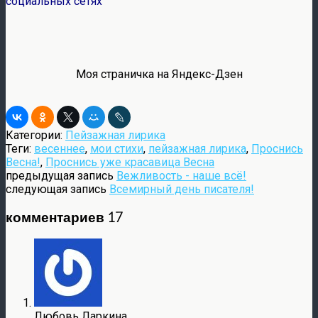
социальных сетях
Моя страничка на Яндекс-Дзен
Категории:
Пейзажная лирика
Теги:
весеннее
,
мои стихи
,
пейзажная лирика
,
Проснись
Весна!
,
Проснись уже красавица Весна
предыдущая запись
Вежливость - наше всё!
следующая запись
Всемирный день писателя!
комментариев 17
Любовь Ларкина