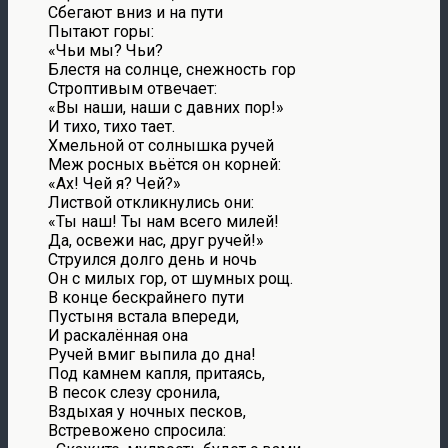
Сбегают вниз и на пути
Пытают горы:
«Чьи мы? Чьи?
Блестя на солнце, снежность гор
Строптивым отвечает:
«Вы наши, наши с давних пор!»
И тихо, тихо тает.
Хмельной от солнышка ручей
Меж росных вьётся он корней:
«Ах! Чей я? Чей?»
Листвой откликнулись они:
«Ты наш! Ты нам всего милей!
Да, освежи нас, друг ручей!»
Струился долго день и ночь
Он с милых гор, от шумных рощ.
В конце бескрайнего пути
Пустыня встала впереди,
И раскалённая она
Ручей вмиг выпила до дна!
Под камнем капля, притаясь,
В песок слезу сронила,
Вздыхая у ночных песков,
Встревожено спросила: