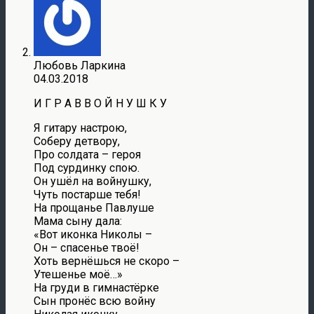
Любовь Ларкина
04.03.2018
И Г Р А В В О Й Н У Ш К У
Я гитару настрою,
Соберу детвору,
Про солдата – героя
Под сурдинку спою.
Он ушёл на войнушку,
Чуть постарше тебя!
На прощанье Павлуше
Мама сыну дала:
«Вот иконка Николы –
Он – спасенье твоё!
Хоть вернёшься не скоро –
Утешенье моё…»
На груди в гимнастёрке
Сын пронёс всю войну