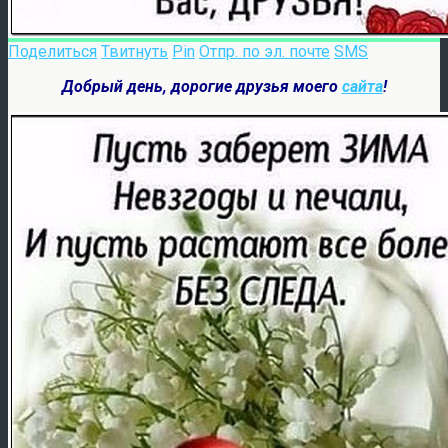
Поделиться
Твитнуть
Pin
Отпр. по эл. почте
SMS
Добрый день, дорогие друзья моего
сайта
!