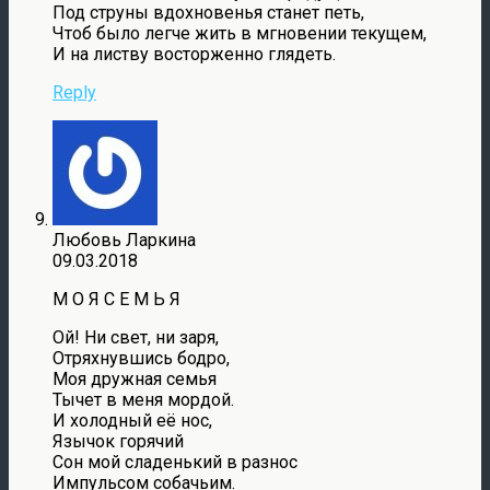
Под струны вдохновенья станет петь,
Чтоб было легче жить в мгновении текущем,
И на листву восторженно глядеть.
Reply
Любовь Ларкина
09.03.2018
М О Я С Е М Ь Я
Ой! Ни свет, ни заря,
Отряхнувшись бодро,
Моя дружная семья
Тычет в меня мордой.
И холодный её нос,
Язычок горячий
Сон мой сладенький в разнос
Импульсом собачьим.