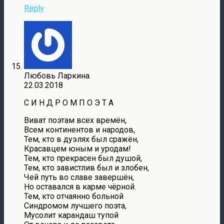
Reply
Любовь Ларкина
22.03.2018
С И Н Д Р О М П О Э Т А
Виват поэтам всех времён,
Всем континентов и народов,
Тем, кто в дуэлях был сражён,
Красавцем юным и уродам!
Тем, кто прекрасен был душой,
Тем, кто завистлив был и злобен,
Чей путь во славе завершён,
Но оставался в карме чёрной.
Тем, кто отчаянно больной
Синдромом лучшего поэта,
Мусолит карандаш тупой