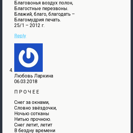
Благовонья воздух полон,
Благостные перезвоны.
Блажий, благо, благодать –
Благомудрия печать.
25/1 – 2012 г.
Reply
Любовь Ларкина
06.03.2018
П Р О Ч Е Е
Снег за окнами,
Словно звёздочки,
Ночью сотканы
Нитью прочною.
Снег летит, летит
В бездну времени