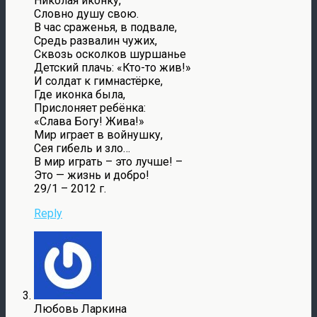
Николая иконку,
Словно душу свою.
В час сраженья, в подвале,
Средь развалин чужих,
Сквозь осколков шуршанье
Детский плачь: «Кто-то жив!»
И солдат к гимнастёрке,
Где иконка была,
Прислоняет ребёнка:
«Слава Богу! Жива!»
Мир играет в войнушку,
Сея гибель и зло…
В мир играть – это лучше! –
Это — жизнь и добро!
29/1 – 2012 г.
Reply
Любовь Ларкина