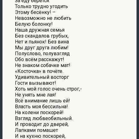
За еду берётся.
Только трудно угодить
Этому бесёнку! –
Невозможно не любить
Белую болонку!
Наша дружная семья
Без скандалов грубых,
Нет и пьянок! Без вина
Мы друг друга любим!
Полуслово, полувзгляд
Обо всём расскажут!
Не знаком собачке мат!
«Косточка» в почёте.
Удивительный восторг
Гости вызывают!
Хоть мой голос очень строг,-
Не унять мне лая!
Всё внимание лишь ей!
Власть моя бессильна!
На колени поскорей!
Взгляд любвеобильный.
И проводит до дверей,
Лапками помашет
И на кухню поскорей,