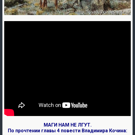
МАГИ НАМ НЕ ЛГУТ.
По прочтении главы 4 повести Владимира Кочина: