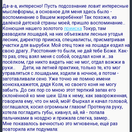
Да-а-а, интересно! Пусть подсознание ловит интересные
мыслеформы, а основное для меня здесь было -
воспоминание о Вашем жеребёнке! Так похоже, из
далёкой детской страны моей, пришло воспоминание...
Конюшня нашего золотого
прииска
Токур, там
разводили лошадей, на них объезжали лесные угодья
лесник, директор прииска, специалисты, присматривая
участки для вырубки. Мой отец тоже на лошади ездил на
свою драгу...Расстояния-то были, не дай тебе Боже. Как-
то раз, отец взял меня с собой, оседлал коня и....за
посёлком, где никто видеть нас не мог, отдал вожжи в
руки... Дети, на летней практике, только те, кто мог
управляться с лошадьми, ходили в ночное, а потом -
заготавливали сено. Уже точно не помню имени
конюха,кажется, дядя Коля, но своего коня не могу
забыть. До сих пор со мною этот терпкий запах его
склонённой ко мне шеи. Шла к нему, как завороженная,
говорила ему, что он мой, мой! Фыркал и качал головой,
соглашался, косил огромным глазом! Протянула руку,
хотела погладить губы, кивнул, ай, яй - попала
пальчиками в ноздрю и прижала слегка, замер...
Мне показалось вечностью это мгновенье, ещё раз
повторила или подумала: