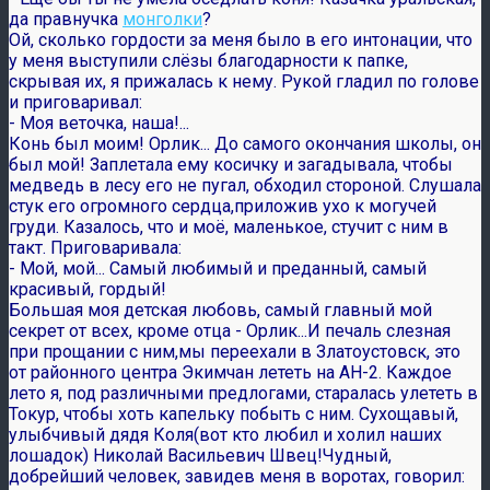
да правнучка
монголки
?
Ой, сколько гордости за меня было в его интонации, что
у меня выступили слёзы благодарности к папке,
скрывая их, я прижалась к нему. Рукой гладил по голове
и приговаривал:
- Моя веточка, наша!...
Конь был моим! Орлик... До самого окончания школы, он
был мой! Заплетала ему косичку и загадывала, чтобы
медведь в лесу его не пугал, обходил стороной. Слушала
стук его огромного сердца,приложив ухо к могучей
груди. Казалось, что и моё, маленькое, стучит с ним в
такт. Приговаривала:
- Мой, мой... Самый любимый и преданный, самый
красивый, гордый!
Большая моя детская любовь, самый главный мой
секрет от всех, кроме отца - Орлик...И печаль слезная
при прощании с ним,мы переехали в Златоустовск, это
от районного центра Экимчан лететь на АН-2. Каждое
лето я, под различными предлогами, старалась улететь в
Токур, чтобы хоть капельку побыть с ним. Сухощавый,
улыбчивый дядя Коля(вот кто любил и холил наших
лошадок) Николай Васильевич Швец!Чудный,
добрейший человек, завидев меня в воротах, говорил: