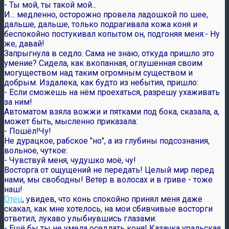
- Ты мой, ты такой мой...
И... медленно, осторожно провела ладошкой по шее,
дальше, дальше, только подрагивала кожа коня и
беспокойно постукивал копытом он, подгоняя меня:- Ну
же, давай!
Запрыгнула в седло. Сама не знаю, откуда пришло это
умение? Сидела, как вкопанная, оглушенная своим
могуществом над таким огромным существом и
добрым. Издалека, как будто из небытия, пришло:
- Если сможешь на нём проехаться, разрешу ухаживать
за ним!
Автоматом взяла вожжи и пятками под бока, сказала, а,
может быть, мысленно приказала:
- Пошёл!Чу!
Не дурацкое, рабское "но", а из глубины подсознания,
вольное, чуткое:
- Чувствуй меня, чудушко моё, чу!
Восторга от ощущений не передать! Целый мир перед
нами, мы свободны! Ветер в волосах и в гриве - тоже
наш!
Отец
, увидев, что конь спокойно принял меня даже
скакал, как мне хотелось, на мои сбивчивые восторги
ответил, лукаво улыбнувшись глазами:
- Ещё бы ты не умела оседлать коня! Казачка уральская,