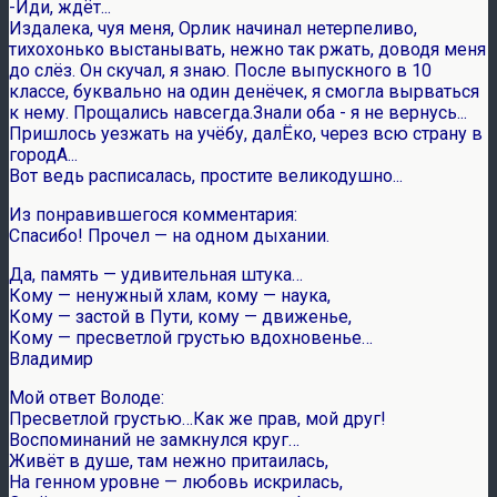
-Иди, ждёт...
Издалека, чуя меня, Орлик начинал нетерпеливо,
тихохонько выстанывать, нежно так ржать, доводя меня
до слёз. Он скучал, я знаю. После выпускного в 10
классе, буквально на один денёчек, я смогла вырваться
к нему. Прощались навсегда.Знали оба - я не вернусь...
Пришлось уезжать на учёбу, далЁко, через всю страну в
городА...
Вот ведь расписалась, простите великодушно...
Из понравившегося комментария:
Спасибо! Прочел — на одном дыхании.
Да, память — удивительная штука…
Кому — ненужный хлам, кому — наука,
Кому — застой в Пути, кому — движенье,
Кому — пресветлой грустью вдохновенье…
Владимир
Мой ответ Володе:
Пресветлой грустью…Как же прав, мой друг!
Воспоминаний не замкнулся круг…
Живёт в душе, там нежно притаилась,
На генном уровне — любовь искрилась,