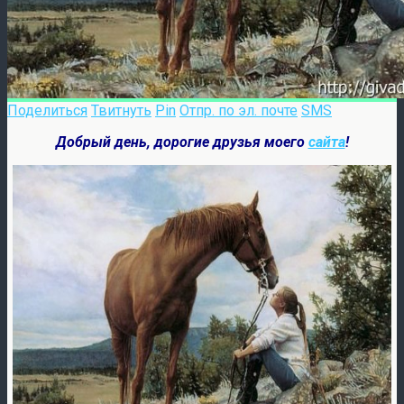
Поделиться
Твитнуть
Pin
Отпр. по эл. почте
SMS
Добрый день, дорогие друзья моего
сайта
!