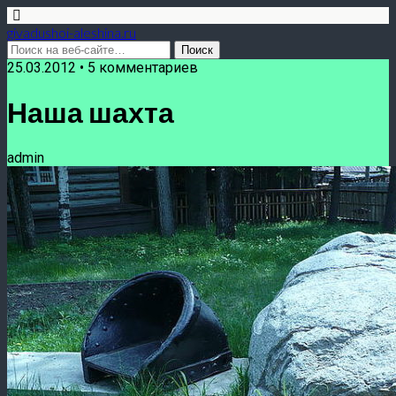
givadushoi-aleshina.ru
25.03.2012 • 5 комментариев
Наша шахта
admin