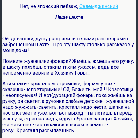
Нет, не японский пейзаж,
Селемджинский
Наша шахта
Ой, девчонки, душу растравили своими разговорами о
заброшенной шахте... Про эту шахту столько рассказов у
меня дома!
Помните жужжалки-фонари? Жмёшь, жмёшь его ручку,
в шахту ползёшь с таким тихим ужасом, ведь все
непременно верили в Хозяйку Горы...
А там такие кристаллы огромные, формы у них -
сказочно-неповторимые! Ой, Боже ты мой!!! Красотища
- неописуемая! И вот(дурацкий фонарь, пока жмёшь на
ручку, он светит, а ручонки слабые детские, жужжалкой
надо жужжать-светить, кристалл надо нести, шапка на
нос сползает и уже, вот-вот выход - ты летишь вперед,
как пуля, страшно ведь, вдруг обратно затащит Хозяйка,
естественно - спотыкаюсь и носом в землю -
реву...Кристалл рассыпавшись...