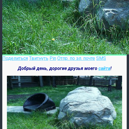
Поделиться
Твитнуть
Pin
Отпр. по эл. почте
SMS
Добрый день, дорогие друзья моего
сайта
!