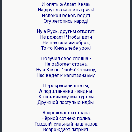
И опять жАлает Князь
На другого вылить грязь!
Испокон веков ведёт
Эту летопись народ!
Ну а Русь, другим ответит:
Не рожает! Чтобы дети
Не платили им оброк,
То-то Князь тебе урок!
Получил своё сполна -
Не работает страна,
Ну а Князь, "любя" Отчизну,
Нас ведёт к капитализьму.
Перекрасили штаты,
А подштанники - видны.
К шовинизму мы гуртом
Дружной поступью идём.
Возрождается страна
Чёрной сотнею полна,
Гордый, сильный наш народ
Возрождает патриёт.