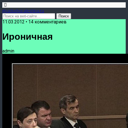
givadushoi-aleshina.ru
11.03.2012 • 14 комментариев
Ироничная
admin