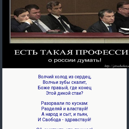
Волчий холод из сердец,
Волчьи зубы скалит,
Боже правый, где конец
Этой дикой стаи?
Разорвали по кускам:
Разделяй и властвуй!
А народ и сыт, и пьян,
И Свобода - здравствуй!