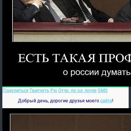
Поделиться
Твитнуть
Pin
Отпр. по эл. почте
SMS
Добрый день, дорогие друзья моего
сайта
!