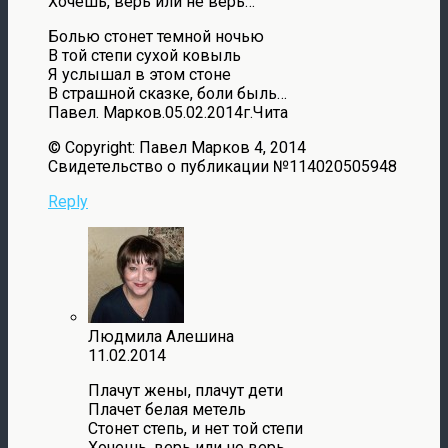
Хочешь, верь или не верь…
Болью стонет темной ночью
В той степи сухой ковыль
Я услышал в этом стоне
В страшной сказке, боли быль…
Павел. Марков.05.02.2014г.Чита
© Copyright: Павел Марков 4, 2014
Свидетельство о публикации №114020505948
Reply
Людмила Алешина
11.02.2014
Плачут жены, плачут дети
Плачет белая метель
Стонет степь, и нет той степи
Хочешь, верь или не верь…