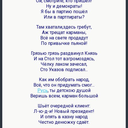
Ой, смотрите, кто пришел!
Ну и демократы!
Я бы в партию пошёл
Или в партпираты?
Там хватали,здесь гребут,
Аж трещат карманы,
Всё на свете продадут
По привычке пьяной!
Грязью грязь раздвинул Князь
И на Стол тот взгромоздясь,
Чёлку лаком зачесал,
Сто Указов подписал...
Как им обобрать народ,
Всё, что он придумать смог...
Русь
, ты детскою душой
Веришь всем, карман большой
Шьёт очередной клиент:
Л-ю-д-и! Новый президент!
И опять в казну народ
Честно денюжку сдаёт.